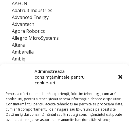
AAEON
Adafruit Industries
Advanced Energy
Advantech
Agora Robotics
Allegro MicroSystems
Altera
Ambarella
Ambiq
AMD / Xilinx
Administrează
Amphenol
consimțămintele pentru
Analog Devices
cookie-uri
Anritsu Corporation
Ansys
Pentru a oferi cea mai bună experiență, folosim tehnologii, cum ar fi
cookie-uri, pentru a stoca și/sau accesa informațiile despre dispozitive.
APS
Consimțământul pentru aceste tehnologii ne permite să procesăm date,
Arduino
cum ar fi comportamentul de navigare sau ID-uri unice pe acest site.
Arm
Dacă nu îți dai consimțământul sau îți retragi consimțământul dat poate
avea afecte negative asupra unor anumite funcționalități și funcții.
Asentics
ASM