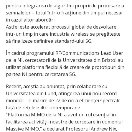
pentru integrarea de algoritmi proprii de procesare a
semnalelor – totul într-o fracţiune din timpul necesar
în cazul altor abordări.
Astfel este accelerat procesul global de dezvoltare
într-un timp în care indus­tria wireless se pregătește
să fina­lizeze definirea standard-ului 5G.
În cadrul programului RF/Communications Lead User
de la NI, cercetătorii de la Universitatea din Bristol au
utilizat platforma flexibilă de creare de prototipuri din
partea NI pentru cercetarea 5G.
Recent, aceștia au anunțat, prin cola­bo­rare cu
Universitatea din Lund, atingerea unui nou record
mondial – o mă­rire de 22 de ori a eficienței spectrale
față de rețelele 4G contemporane.
“Platforma MIMO de la NI a avut un rol esenţial în
facilitarea activităţii noastre de cercetare în domeniul
Massive MIMO,” a declarat Profesorul Andrew Nix,