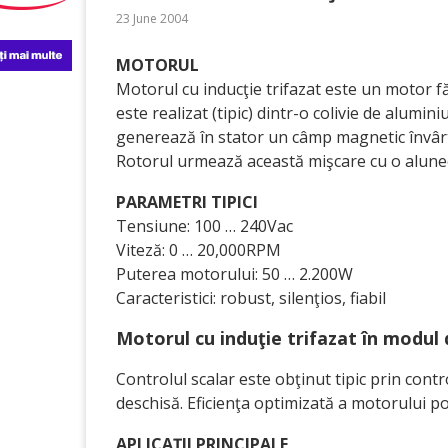
23 June 2004
MOTORUL
Motorul cu inducţie trifazat este un motor fă
este realizat (tipic) dintr-o colivie de alumi
generează în stator un câmp magnetic învârt
Rotorul urmează această mişcare cu o alunec
PARAMETRI TIPICI
Tensiune: 100 … 240Vac
Viteză: 0 … 20,000RPM
Puterea motorului: 50 … 2.200W
Caracteristici: robust, silenţios, fiabil
Motorul cu induţie trifazat în modul 
Controlul scalar este obţinut tipic prin cont
deschisă. Eficienţa optimizată a motorului po
APLICAŢII PRINCIPALE