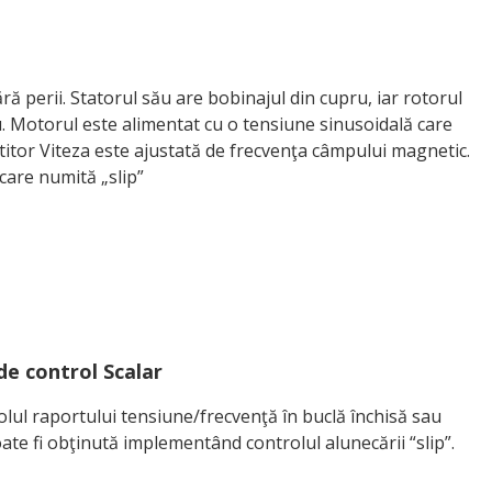
ră perii. Statorul său are bobinajul din cupru, iar rotorul
niu. Motorul este alimentat cu o tensiune sinusoidală care
itor Viteza este ajustată de frecvenţa câmpului magnetic.
are numită „slip”
de control Scalar
rolul raportului tensiune/frecvenţă în buclă închisă sau
ate fi obţinută implementând controlul alunecării “slip”.