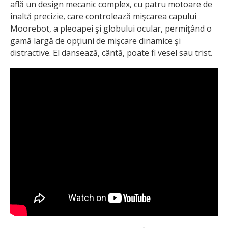
află un design mecanic complex, cu patru motoare de
înaltă precizie, care controlează mişcarea capului
Moorebot, a pleoapei şi globului ocular, permiţând o
gamă largă de opţiuni de mişcare dinamice şi
distractive. El dansează, cântă, poate fi vesel sau trist.