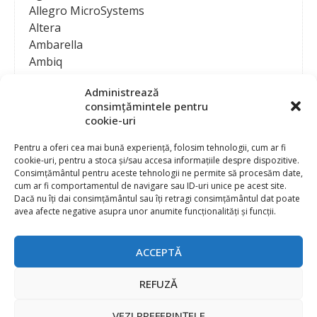
Allegro MicroSystems
Altera
Ambarella
Ambiq
AMD / Xilinx
Administrează
Amphenol
consimțămintele pentru
Analog Devices
cookie-uri
Anritsu Corporation
Ansys
Pentru a oferi cea mai bună experiență, folosim tehnologii, cum ar fi
cookie-uri, pentru a stoca și/sau accesa informațiile despre dispozitive.
APS
Consimțământul pentru aceste tehnologii ne permite să procesăm date,
Arduino
cum ar fi comportamentul de navigare sau ID-uri unice pe acest site.
Arm
Dacă nu îți dai consimțământul sau îți retragi consimțământul dat poate
avea afecte negative asupra unor anumite funcționalități și funcții.
Asentics
ASM
Astrocast
ACCEPTĂ
ATEN International
Contact
Publicitate
Atmel
REFUZĂ
Abonament la revista “Electronica Azi”
Newsletter
Atop
Politica de prelucrare a datelor (GDPR) si Cookie-uri
VEZI PREFERINȚELE
ATTEND Technology