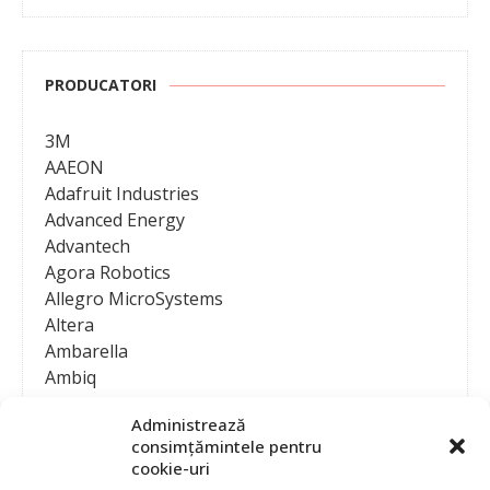
PRODUCATORI
3M
AAEON
Adafruit Industries
Advanced Energy
Advantech
Agora Robotics
Allegro MicroSystems
Altera
Ambarella
Ambiq
AMD / Xilinx
Administrează
Amphenol
consimțămintele pentru
Analog Devices
cookie-uri
Anritsu Corporation