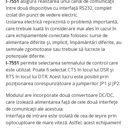
I-7551
asigură realizarea unui canal de comunicaţii
între două dispozitive cu interfaţă RS232, complet
izolat din punct de vedere electric.
Izolarea electrică reprezintă o problemă importantă,
care trebuie luată în considerare mai ales în cazul în
care echipamentele conectate folosesc surse de
alimentare diferite şi, implicit, împământări diferite, au
semnale zgomotoase sau trebuie să lucreze la
potenţiale diferite.
I-7551
permite selectarea semnalului de control care
este utilizat. Poate fi selectat CTS în locul lui DSR şi
RTS în locul lui DTR. Acest lucru este posibil prin
poziţionarea corespunzătoare a jumperilor JP1 şi JP2.
Modulul are încorporate două convertoare DC/DC,
care izolează alimentarea faţă de cele două interfeţe
de comunicaţii ale acestuia.
Interfaţa de intrare este izolată de cea de ieşire prin
optocuploare de mare viteză. Astfel, acest echipament