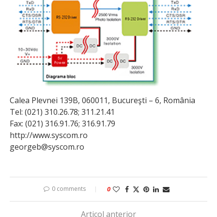
Calea Plevnei 139B, 060011, Bucureşti – 6, România
Tel: (021) 310.26.78; 311.21.41
Fax: (021) 316.91.76; 316.91.79
http://www.syscom.ro
georgeb@syscom.ro
0 comments
0
Articol anterior