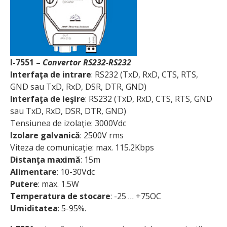
I-7551 –
Convertor RS232-RS232
Interfaţa de intrare
: RS232 (TxD, RxD, CTS, RTS,
GND sau TxD, RxD, DSR, DTR, GND)
Interfaţa de ieşire
: RS232 (TxD, RxD, CTS, RTS, GND
sau TxD, RxD, DSR, DTR, GND)
Tensiunea de izolaţie: 3000Vdc
Izolare galvanică
: 2500V rms
Viteza de comunicaţie: max. 115.2Kbps
Distanţa maximă
: 15m
Alimentare
: 10-30Vdc
Putere
: max. 1.5W
Temperatura de stocare
: -25 … +75OC
Umiditatea
: 5-95%.