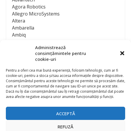
Agora Robotics
Allegro MicroSystems
Altera
Ambarella
Ambiq
AMD / Xilinx
Administrează
Amphenol
consimțămintele pentru
Analog Devices
cookie-uri
Anritsu Corporation
Ansys
Pentru a oferi cea mai bună experiență, folosim tehnologii, cum ar fi
cookie-uri, pentru a stoca și/sau accesa informațiile despre dispozitive.
APS
Consimțământul pentru aceste tehnologii ne permite să procesăm date,
Arduino
cum ar fi comportamentul de navigare sau ID-uri unice pe acest site.
Arm
Dacă nu îți dai consimțământul sau îți retragi consimțământul dat poate
avea afecte negative asupra unor anumite funcționalități și funcții.
Asentics
ASM
Astrocast
ACCEPTĂ
ATEN International
Contact
Publicitate
Atmel
REFUZĂ
Abonament la revista “Electronica Azi”
Newsletter