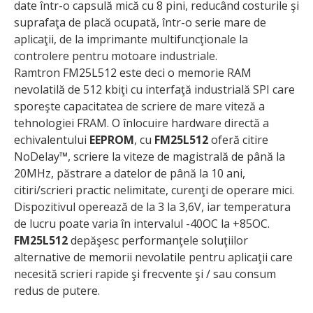
date într-o capsulă mică cu 8 pini, reducând costurile şi
suprafaţa de placă ocupată, într-o serie mare de
aplicaţii, de la imprimante multifuncţionale la
controlere pentru motoare industriale.
Ramtron FM25L512 este deci o memorie RAM
nevolatilă de 512 kbiţi cu interfaţă industrială SPI care
sporeşte capacitatea de scriere de mare viteză a
tehnologiei FRAM. O înlocuire hardware directă a
echivalentului
EEPROM
, cu
FM25L512
oferă citire
NoDelay™, scriere la viteze de magistrală de până la
20MHz, păstrare a datelor de până la 10 ani,
citiri/scrieri practic nelimitate, curenţi de operare mici.
Dispozitivul operează de la 3 la 3,6V, iar temperatura
de lucru poate varia în intervalul -40OC la +85OC.
FM25L512
depăşesc performanţele soluţiilor
alternative de memorii nevolatile pentru aplicaţii care
necesită scrieri rapide şi frecvente şi / sau consum
redus de putere.