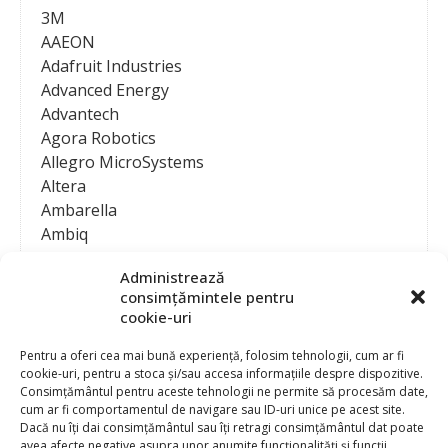
3M
AAEON
Adafruit Industries
Advanced Energy
Advantech
Agora Robotics
Allegro MicroSystems
Altera
Ambarella
Ambiq
AMD / Xilinx
Administrează
Amphenol
consimțămintele pentru
Analog Devices
cookie-uri
Anritsu Corporation
Ansys
Pentru a oferi cea mai bună experiență, folosim tehnologii, cum ar fi
cookie-uri, pentru a stoca și/sau accesa informațiile despre dispozitive.
APS
Consimțământul pentru aceste tehnologii ne permite să procesăm date,
Arduino
cum ar fi comportamentul de navigare sau ID-uri unice pe acest site.
Arm
Dacă nu îți dai consimțământul sau îți retragi consimțământul dat poate
avea afecte negative asupra unor anumite funcționalități și funcții.