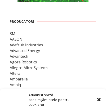
PRODUCATORI
3M
AAEON
Adafruit Industries
Advanced Energy
Advantech
Agora Robotics
Allegro MicroSystems
Altera
Ambarella
Ambiq
AMD / Xilinx
Administrează
Amphenol
consimțămintele pentru
Analog Devices
cookie-uri