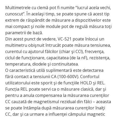
Multimetrele cu clemă pot fi numite “lucrul acela vechi,
cunoscut”. În acelaşi timp, se poate spune că acest tip
extrem de răspândit de măsurare a dispozitivelor este
mai compact şi noile module pot de regulă măsura toţi
parametrii de bază.
Din acest punct de vedere, VC-521 poate înlocui un
multimetru obişnuit întrucât poate măsura tensiunea,
curentul cu ajutorul fălcilor (chiar şi CC!), frecvenţa,
ciclul de funcţionare, capacitatea (de la nF), rezis­tenţa,
temperatura, diodele şi continuitatea.
O caracteristică utilă suplimentară este detectarea
fără contact a tensiunii CA (100-600V). Confortul
utilizatorului este sporit şi de funcţiile HOLD şi REL.
Funcția REL poate servi ca o măsurare clasică, dar şi
pentru a anula compensarea la măsurarea curenţilor
CC cauzată de magnetismul rezidual din fălci – aceasta
se poate întâmpla după măsurarea curenţilor înalţi
CC, dar şi ca urmare a influenţei câmpului magnetic