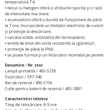
temperatură T4;
•
becul cu halogen oferă o strălucire sporită şi o rază
de intensitate mai mare;
•
acumulatorii oferă o durată de funcţionare de până
la 7 ore, încorporând un limitator electronic de curent
şi protecţie la descărcare;
•
carcasă solidă, antistatică din termoplastic;
•
lentilă de 6mm din sticlă rezistentă la zgârieturi;
•
protecţie de până la IP66;
•
se poate furniza şi un încărcător montabil pe perete.
Denumire
/
Nr. stoc
Lampă portabilă / 400-5728
Încărcător / 597-346
Bec de rezervă / 400-5756
Cutie pentru baterii de rezervă / 405-2881
Caracteristici tehnice
Timp de reîncărcare: 8-9 ore