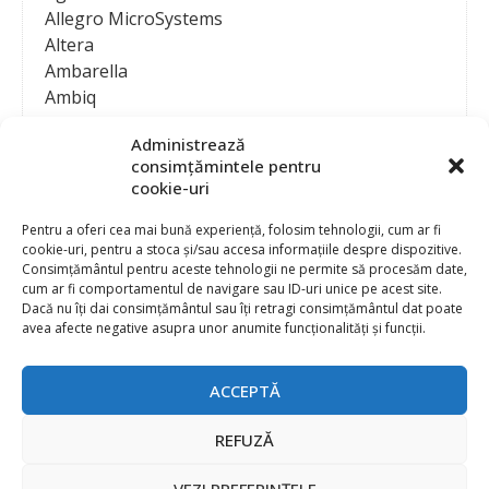
Allegro MicroSystems
Altera
Ambarella
Ambiq
AMD / Xilinx
Administrează
Amphenol
consimțămintele pentru
Analog Devices
cookie-uri
Anritsu Corporation
Ansys
Pentru a oferi cea mai bună experiență, folosim tehnologii, cum ar fi
cookie-uri, pentru a stoca și/sau accesa informațiile despre dispozitive.
APS
Consimțământul pentru aceste tehnologii ne permite să procesăm date,
Arduino
cum ar fi comportamentul de navigare sau ID-uri unice pe acest site.
Arm
Dacă nu îți dai consimțământul sau îți retragi consimțământul dat poate
avea afecte negative asupra unor anumite funcționalități și funcții.
Asentics
ASM
Astrocast
ACCEPTĂ
ATEN International
Contact
Publicitate
Atmel
REFUZĂ
Abonament la revista “Electronica Azi”
Newsletter
Atop
Politica de prelucrare a datelor (GDPR) si Cookie-uri
VEZI PREFERINȚELE