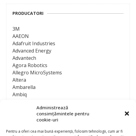
PRODUCATORI
3M
AAEON
Adafruit Industries
Advanced Energy
Advantech
Agora Robotics
Allegro MicroSystems
Altera
Ambarella
Ambiq
AMD / Xilinx
Administrează
Amphenol
consimțămintele pentru
Analog Devices
cookie-uri
Anritsu Corporation
Ansys
Pentru a oferi cea mai bună experiență, folosim tehnologii, cum ar fi