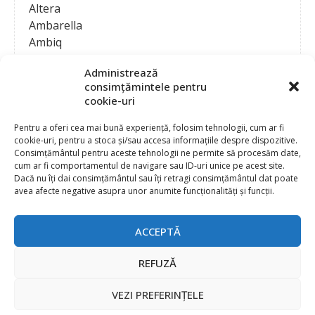
Altera
Ambarella
Ambiq
AMD / Xilinx
Administrează
Amphenol
consimțămintele pentru
Analog Devices
cookie-uri
Anritsu Corporation
Ansys
Pentru a oferi cea mai bună experiență, folosim tehnologii, cum ar fi
cookie-uri, pentru a stoca și/sau accesa informațiile despre dispozitive.
APS
Consimțământul pentru aceste tehnologii ne permite să procesăm date,
Arduino
cum ar fi comportamentul de navigare sau ID-uri unice pe acest site.
Arm
Dacă nu îți dai consimțământul sau îți retragi consimțământul dat poate
avea afecte negative asupra unor anumite funcționalități și funcții.
Asentics
ASM
Astrocast
ACCEPTĂ
ATEN International
Contact
Publicitate
Atmel
REFUZĂ
Abonament la revista “Electronica Azi”
Newsletter
Atop
Politica de prelucrare a datelor (GDPR) si Cookie-uri
VEZI PREFERINȚELE
ATTEND Technology
@
2026 EURO STANDARD PRESS 2000
Axiomet