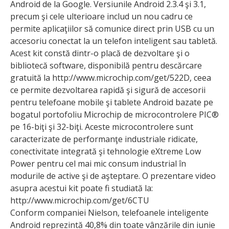
Android de la Google. Versiunile Android 2.3.4 şi 3.1,
precum şi cele ulterioare includ un nou cadru ce
permite aplicaţiilor să comunice direct prin USB cu un
accesoriu conectat la un telefon inteligent sau tabletă.
Acest kit constă dintr-o placă de dezvoltare şi o
bibliotecă software, disponibilă pentru descărcare
gratuită la http://www.microchip.com/get/522D, ceea
ce permite dezvoltarea rapidă şi sigură de accesorii
pentru telefoane mobile şi tablete Android bazate pe
bogatul portofoliu Microchip de microcontrolere PIC®
pe 16-biţi şi 32-biţi. Aceste microcontrolere sunt
caracterizate de performanţe industriale ridicate,
conectivitate integrată şi tehnologie eXtreme Low
Power pentru cel mai mic consum industrial în
modurile de active şi de aşteptare. O prezentare video
asupra acestui kit poate fi studiată la:
http://www.microchip.com/get/6CTU
Conform companiei Nielson, telefoanele inteligente
Android reprezintă 40,8% din toate vânzările din iunie