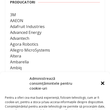
PRODUCATORI
3M
AAEON
Adafruit Industries
Advanced Energy
Advantech
Agora Robotics
Allegro MicroSystems
Altera
Ambarella
Ambiq
AMD / Xilinx
Administrează
Amphenol
consimțămintele pentru
Analog Devices
cookie-uri
Anritsu Corporation
Ansys
Pentru a oferi cea mai bună experiență, folosim tehnologii, cum ar fi
cookie-uri, pentru a stoca și/sau accesa informațiile despre dispozitive.
APS
Consimțământul pentru aceste tehnologii ne permite să procesăm date,
Arduino