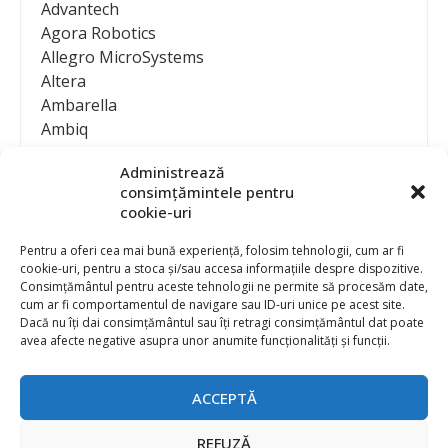
Advantech
Agora Robotics
Allegro MicroSystems
Altera
Ambarella
Ambiq
AMD / Xilinx
Administrează
Amphenol
consimțămintele pentru
Analog Devices
cookie-uri
Anritsu Corporation
Ansys
Pentru a oferi cea mai bună experiență, folosim tehnologii, cum ar fi
cookie-uri, pentru a stoca și/sau accesa informațiile despre dispozitive.
APS
Consimțământul pentru aceste tehnologii ne permite să procesăm date,
Arduino
cum ar fi comportamentul de navigare sau ID-uri unice pe acest site.
Arm
Dacă nu îți dai consimțământul sau îți retragi consimțământul dat poate
avea afecte negative asupra unor anumite funcționalități și funcții.
Asentics
ASM
Astrocast
ACCEPTĂ
ATEN International
Contact
Publicitate
Atmel
REFUZĂ
Abonament la revista “Electronica Azi”
Newsletter