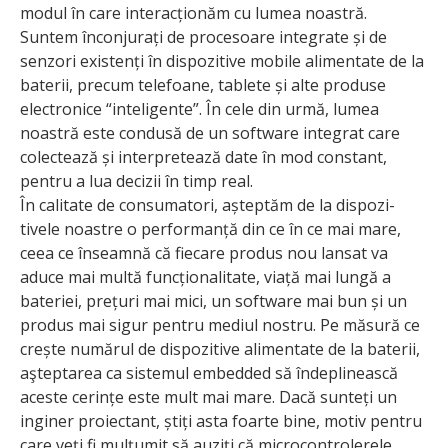
modul în care interacționăm cu lumea noastră.
Suntem înconjurați de procesoare integrate și de
senzori existenți în dispozitive mobile alimentate de la
baterii, precum telefoane, tablete și alte produse
electronice “inteligente”. În cele din urmă, lumea
noastră este condusă de un software integrat care
colectează și interpretează date în mod constant,
pentru a lua decizii în timp real.
În calitate de consumatori, așteptăm de la dispozi­
tivele noastre o performanță din ce în ce mai mare,
ceea ce înseamnă că fiecare produs nou lansat va
aduce mai multă funcționalitate, viață mai lungă a
bateriei, prețuri mai mici, un software mai bun și un
produs mai sigur pentru mediul nostru. Pe măsură ce
crește numărul de dispozitive alimentate de la baterii,
aşteptarea ca sistemul embedded să înde­plinească
aceste cerințe este mult mai mare. Dacă sunteți un
inginer proiectant, știți asta foarte bine, motiv pentru
care veți fi mulțumit să auziți că microcontrolerele