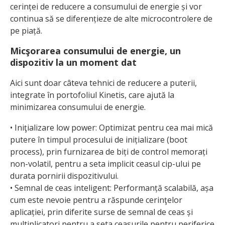
cerinței de reducere a consumului de energie și vor
continua să se diferențieze de alte microcontrolere de
pe piață.
Micşorarea consumului de energie, un
dispozitiv la un moment dat
Aici sunt doar câteva tehnici de reducere a puterii,
integrate în portofoliul Kinetis, care ajută la
minimizarea consumului de energie.
• Iniţializare low power: Optimizat pentru cea mai mică
putere în timpul procesului de inițializare (boot
process), prin furnizarea de biți de control memorați
non-volatil, pentru a seta implicit ceasul cip-ului pe
durata pornirii dispozitivului.
• Semnal de ceas inteligent: Performanță scalabilă, așa
cum este nevoie pentru a răspunde cerinţelor
aplicației, prin diferite surse de semnal de ceas și
multiplicatori pentru a seta ceasurile pentru peri­ferice