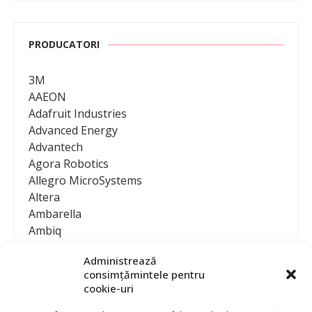
PRODUCATORI
3M
AAEON
Adafruit Industries
Advanced Energy
Advantech
Agora Robotics
Allegro MicroSystems
Altera
Ambarella
Ambiq
AMD / Xilinx
Administrează
Amphenol
consimțămintele pentru
Analog Devices
cookie-uri
Anritsu Corporation