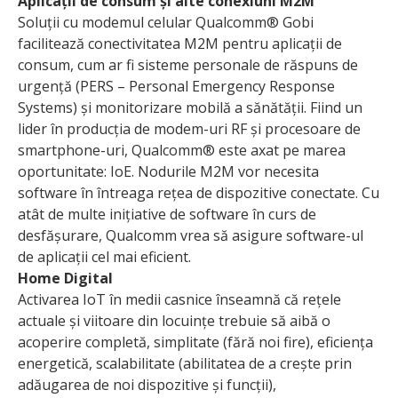
Aplicații de consum și alte conexiuni M2M
Soluții cu modemul celular Qualcomm® Gobi
facilitează conectivitatea M2M pentru aplicații de
consum, cum ar fi sisteme personale de răspuns de
urgență (PERS – Personal Emergency Response
Systems) și monitorizare mobilă a sănătății. Fiind un
lider în producția de modem-uri RF și procesoare de
smartphone-uri, Qualcomm® este axat pe marea
oportunitate: IoE. Nodurile M2M vor necesita
software în întreaga rețea de dispozitive conectate. Cu
atât de multe inițiative de software în curs de
desfășurare, Qualcomm vrea să asigure software-ul
de aplicații cel mai eficient.
Home Digital
Activarea IoT în medii casnice înseamnă că rețele
actuale și viitoare din locuințe trebuie să aibă o
acoperire completă, simplitate (fără noi fire), eficiența
energetică, scalabilitate (abilitatea de a crește prin
adăugarea de noi dispozitive și funcții),