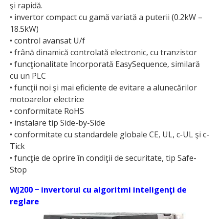
şi rapidă.
• invertor compact cu gamă variată a puterii (0.2kW –
18.5kW)
• control avansat U/f
• frână dinamică controlată electronic, cu tranzistor
• funcţionalitate încorporată EasySequence, similară
cu un PLC
• funcţii noi şi mai eficiente de evitare a alunecărilor
motoarelor electrice
• conformitate RoHS
• instalare tip Side-by-Side
• conformitate cu standardele globale CE, UL, c-UL şi c-
Tick
• funcţie de oprire în condiţii de securitate, tip Safe-
Stop
WJ200 − invertorul cu algoritmi inteligenţi de
reglare