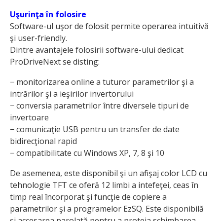
Uşurinţa în folosire
Software-ul uşor de folosit permite operarea intuitivă
şi user-friendly.
Dintre avantajele folosirii software-ului dedicat
ProDriveNext se disting:
− monitorizarea online a tuturor parametrilor şi a
intrărilor şi a ieşirilor invertorului
− conversia parametrilor între diversele tipuri de
invertoare
− comunicaţie USB pentru un transfer de date
bidirecţional rapid
− compatibilitate cu Windows XP, 7, 8 şi 10
De asemenea, este disponibil şi un afişaj color LCD cu
tehnologie TFT ce oferă 12 limbi a intefeţei, ceas în
timp real încorporat şi funcţie de copiere a
parametrilor şi a programelor EzSQ. Este disponibilă
şi accesarea parolată pentru a proteja schimbarea