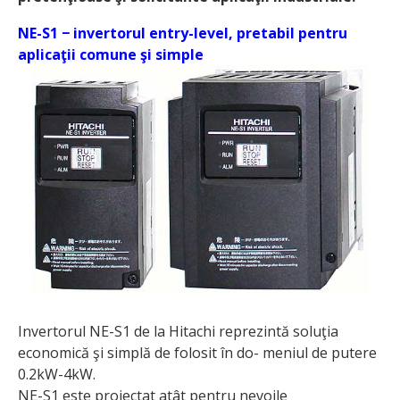
NE-S1 − invertorul entry-level, pretabil pentru
aplicaţii comune şi simple
Invertorul NE-S1 de la Hitachi reprezintă so­luţia
economică şi sim­plă de folosit în do- ­me­niul de putere
0.2kW-4kW.
NE-S1 este proiectat atât pentru nevoile