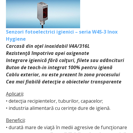
Senzori fotoelectrici igienici – seria W4S-3 Inox
Hygiene
Carcasă din oţel inoxidabil V4A/316L
Rezistenţă împotriva apei oxigenate
Integrare igienică fără colţuri, filete sau adâncituri
Buton de teach-in integrat 100% pentru igienă
Cablu exterior, nu este prezent în zona procesului
Cea mai fiabilă detecţie a obiectelor transparente
Aplicaţii
:
• detecţia recipientelor, tuburilor, capacelor;
• industria alimentară cu cerinţe dure de igienă.
Beneficii
:
• durată mare de viaţă în medii agresive de funcţionare