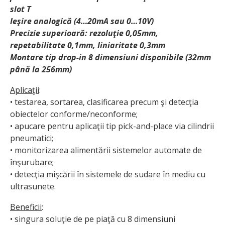
slot T
Ieşire analogică (4…20mA sau 0…10V)
Precizie superioară: rezoluţie 0,05mm,
repetabilitate 0,1mm, liniaritate 0,3mm
Montare tip drop-in 8 dimensiuni disponibile (32mm
până la 256mm)
Aplicaţii
:
• testarea, sortarea, clasificarea precum şi detecţia
obiectelor conforme/neconforme;
• apucare pentru aplicaţii tip pick-and-place via cilindrii
pneumatici;
• monitorizarea alimentării sistemelor automate de
înşurubare;
• detecţia mişcării în sistemele de sudare în mediu cu
ultrasunete.
Beneficii
:
• singura soluţie de pe piaţă cu 8 dimensiuni