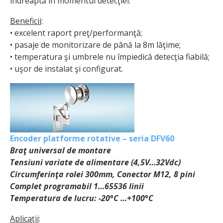
îndreaptă în momentul detecţiei.
Beneficii
:
• excelent raport preţ/performanţă;
• pasaje de monitorizare de până la 8m lăţime;
• temperatura şi umbrele nu împiedică detecţia fiabilă;
• uşor de instalat şi configurat.
Encoder platforme rotative – seria DFV60
Braţ universal de montare
Tensiuni variate de alimentare (4,5V…32Vdc)
Circumferinţa rolei 300mm, Conector M12, 8 pini
Complet programabil 1…65536 linii
Temperatura de lucru: -20°C …+100°C
Aplicaţii
: