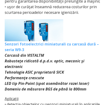
pentru garantarea disponibilităţii prelungite a maşinii;
• uşor de curăţat înseamnă reducerea costurilor prin
scurtarea perioadelor necesare igienizării.
Senzori fotoelectrici miniaturali cu carcasă dură –
seria W9-3
Carcasă din VISTALTM
Robusteţe ridicată d.p.d.v. optic, mecanic şi
electronic
Tehnologie ASIC proprietară SICK
Performanţe crescute
LED tip Pin-Point (spot asemănător razei laser)
Domeniu de măsurare BGS de până la 800mm
Aplicaţii
:
• detecţia obiectelor cu senzori miniaturali în aplicaţiile