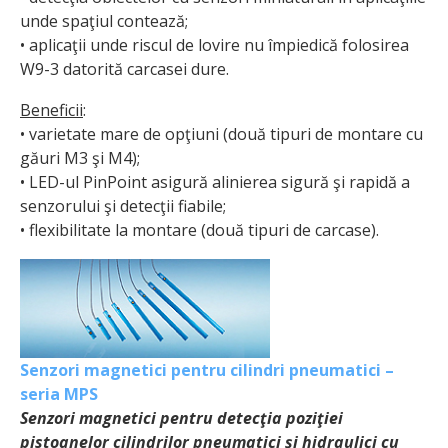
unde spaţiul contează;
• aplicaţii unde riscul de lovire nu împiedică folosirea
W9-3 datorită carcasei dure.
Beneficii
:
• varietate mare de opţiuni (două tipuri de montare cu
găuri M3 şi M4);
• LED-ul PinPoint asigură alinierea sigură şi rapidă a
senzorului şi detecţii fiabile;
• flexibilitate la montare (două tipuri de carcase).
Senzori magnetici pentru cilindri pneumatici –
seria MPS
Senzori magnetici pentru detecţia poziţiei
pistoanelor cilindrilor pneumatici şi hidraulici cu