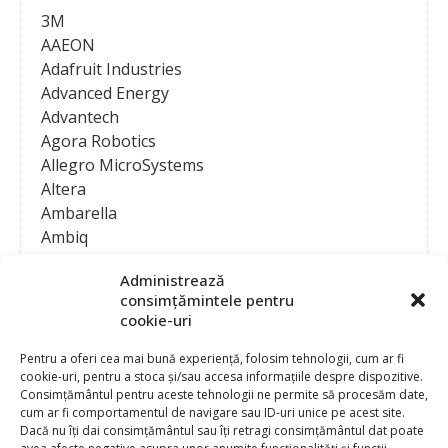
3M
AAEON
Adafruit Industries
Advanced Energy
Advantech
Agora Robotics
Allegro MicroSystems
Altera
Ambarella
Ambiq
AMD / Xilinx
Administrează
Amphenol
consimțămintele pentru
Analog Devices
cookie-uri
Anritsu Corporation
Ansys
Pentru a oferi cea mai bună experiență, folosim tehnologii, cum ar fi
cookie-uri, pentru a stoca și/sau accesa informațiile despre dispozitive.
APS
Consimțământul pentru aceste tehnologii ne permite să procesăm date,
Arduino
cum ar fi comportamentul de navigare sau ID-uri unice pe acest site.
Arm
Dacă nu îți dai consimțământul sau îți retragi consimțământul dat poate