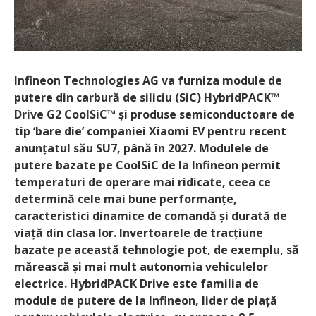
Infineon Technologies AG va furniza module de
putere din carbură de siliciu (SiC) HybridPACK™
Drive G2 CoolSiC™ și produse semiconductoare de
tip ‘bare die’ companiei Xiaomi EV pentru recent
anunțatul său SU7, până în 2027. Modulele de
putere bazate pe CoolSiC de la Infineon permit
temperaturi de operare mai ridicate, ceea ce
determină cele mai bune performanțe,
caracteristici dinamice de comandă și durată de
viață din clasa lor. Invertoarele de tracțiune
bazate pe această tehnologie pot, de exemplu, să
mărească și mai mult autonomia vehiculelor
electrice. HybridPACK Drive este familia de
module de putere de la Infineon, lider de piață