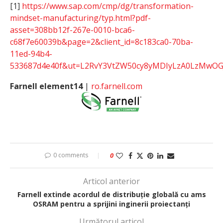
[1]
https://www.sap.com/cmp/dg/transformation-
mindset-manufacturing/typ.html?pdf-
asset=308bb12f-267e-0010-bca6-
c68f7e60039b&page=2&client_id=8c183ca0-70ba-
11ed-94b4-
533687d4e40f&ut=L2RvY3VtZW50cy8yMDIyLzA0LzM
Farnell element14
|
ro.farnell.com
0 comments
0
Articol anterior
Farnell extinde acordul de distribuție globală cu ams
OSRAM pentru a sprijini inginerii proiectanți
Următorul articol