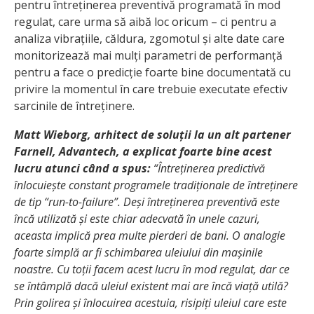
pentru întreținerea preventivă programată în mod
regulat, care urma să aibă loc oricum – ci pentru a
analiza vibrațiile, căldura, zgomotul și alte date care
monitorizează mai mulți parametri de performanță
pentru a face o predicție foarte bine documentată cu
privire la momentul în care trebuie executate efectiv
sarcinile de întreținere.
Matt Wieborg, arhitect de soluții la un alt partener
Farnell, Advantech, a explicat foarte bine acest
lucru atunci când a spus:
“Întreținerea predictivă
înlocuiește constant programele tradiționale de întreținere
de tip “run-to-failure”. Deși întreținerea preventivă este
încă utilizată și este chiar adecvată în unele cazuri,
aceasta implică prea multe pierderi de bani. O analogie
foarte simplă ar fi schimbarea uleiului din mașinile
noastre. Cu toții facem acest lucru în mod regulat, dar ce
se întâmplă dacă uleiul existent mai are încă viață utilă?
Prin golirea și înlocuirea acestuia, risipiți uleiul care este