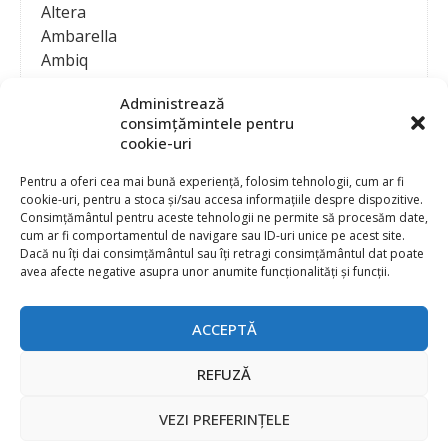
Altera
Ambarella
Ambiq
AMD / Xilinx
Administrează
Amphenol
consimțămintele pentru
Analog Devices
cookie-uri
Anritsu Corporation
Ansys
Pentru a oferi cea mai bună experiență, folosim tehnologii, cum ar fi
cookie-uri, pentru a stoca și/sau accesa informațiile despre dispozitive.
APS
Consimțământul pentru aceste tehnologii ne permite să procesăm date,
Arduino
cum ar fi comportamentul de navigare sau ID-uri unice pe acest site.
Arm
Dacă nu îți dai consimțământul sau îți retragi consimțământul dat poate
avea afecte negative asupra unor anumite funcționalități și funcții.
Asentics
ASM
Astrocast
ACCEPTĂ
ATEN International
Contact
Publicitate
Atmel
REFUZĂ
Abonament la revista “Electronica Azi”
Newsletter
Atop
Politica de prelucrare a datelor (GDPR) si Cookie-uri
VEZI PREFERINȚELE
ATTEND Technology
@
2026 EURO STANDARD PRESS 2000
Axiomet