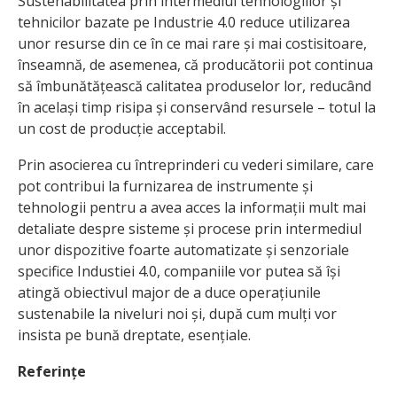
Sustenabilitatea prin intermediul tehnologiilor și
tehnicilor bazate pe Industrie 4.0 reduce utilizarea
unor resurse din ce în ce mai rare și mai costisitoare,
înseamnă, de asemenea, că producătorii pot continua
să îmbunătățească calitatea produselor lor, reducând
în același timp risipa și conservând resursele – totul la
un cost de producție acceptabil.
Prin asocierea cu întreprinderi cu vederi similare, care
pot contribui la furnizarea de instrumente și
tehnologii pentru a avea acces la informații mult mai
detaliate despre sisteme și procese prin intermediul
unor dispozitive foarte automatizate și senzoriale
specifice Industiei 4.0, companiile vor putea să își
atingă obiectivul major de a duce operațiunile
sustenabile la niveluri noi și, după cum mulți vor
insista pe bună dreptate, esențiale.
Referințe