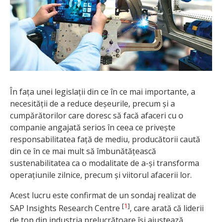
În fața unei legislații din ce în ce mai importante, a
necesității de a reduce deșeurile, precum și a
cumpărătorilor care doresc să facă afaceri cu o
companie angajată serios în ceea ce privește
responsabilitatea față de mediu, producătorii caută
din ce în ce mai mult să îmbunătățească
sustenabilitatea ca o modalitate de a-și transforma
operațiunile zilnice, precum și viitorul afacerii lor.
Acest lucru este confirmat de un sondaj realizat de
[
1
]
SAP Insights Research Centre
, care arată că liderii
de top din industria prelucrătoare își ajustează