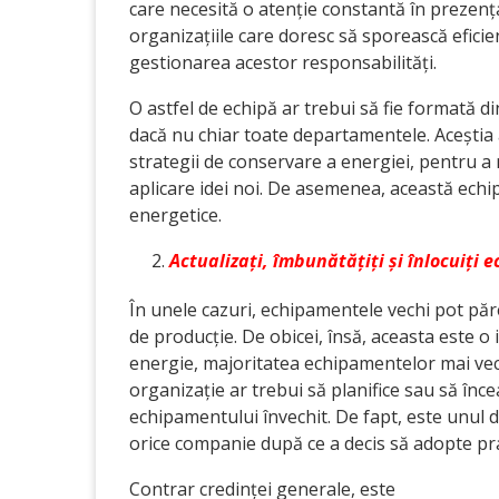
care necesită o atenție constantă în prezenț
organizațiile care doresc să sporească efici
gestionarea acestor responsabilități.
O astfel de echipă ar trebui să fie formată d
dacă nu chiar toate departamentele. Aceștia 
strategii de conservare a energiei, pentru 
aplicare idei noi. De asemenea, această echi
energetice.
Actualizați, îmbunătățiți și înlocuiți
În unele cazuri, echipamentele vechi pot părea
de producție. De obicei, însă, aceasta este o
energie, majoritatea echipamentelor mai vec
organizație ar trebui să planifice sau să în
echipamentului învechit. De fapt, este unul di
orice companie după ce a decis să adopte pra
Contrar credinței generale, este