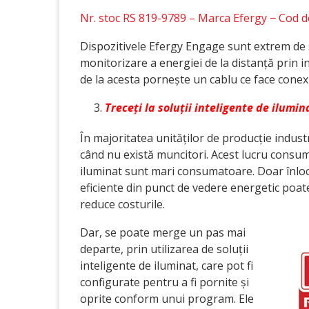
Nr. stoc RS 819-9789 – Marca Efergy − Cod 
Dispozitivele Efergy Engage sunt extrem de s
monitorizare a energiei de la distanță prin i
de la acesta pornește un cablu ce face cone
Treceți la soluții inteligente de ilumin
În majoritatea unităților de producție industr
când nu există muncitori. Acest lucru consum
iluminat sunt mari consumatoare. Doar înlocu
eficiente din punct de vedere energetic poat
reduce costurile.
Dar, se poate merge un pas mai
departe, prin utilizarea de soluții
inteligente de iluminat, care pot fi
configurate pentru a fi pornite și
oprite conform unui program. Ele