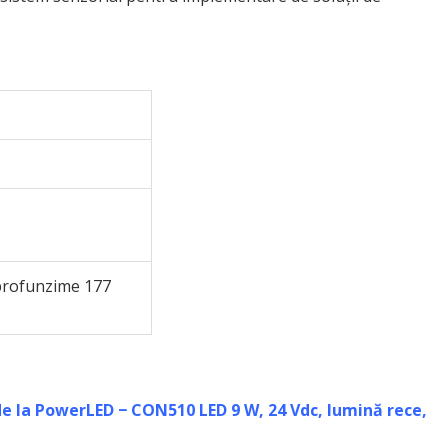
profunzime 177
de la PowerLED − CON510 LED 9 W, 24 Vdc, lumină rece,