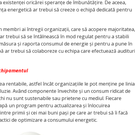
a existenței oricărei speranțe de îmbunătățire. De aceea,
ența energetică ar trebui să creeze o echipă dedicată pentru
in membri ai întregii organizații, care să acopere majoritatea
ar trebui să se întâlnească în mod regulat pentru a stabili
a măsura și raporta consumul de energie și pentru a pune în
pă ar trebui să colaboreze cu echipa care efectuează auditur
 echipamentul
 rentabile, astfel încât organizațiile le pot menține pe linia
 iluzie. Având componente învechite și un consum ridicat de
hi nu sunt sustenabile sau prietene cu mediul. Fiecare
ceapă un program pentru actualizarea și înlocuirea
ntre primii și cei mai buni pași pe care ar trebui să îi facă
ctici de optimizare a consumului energetic.