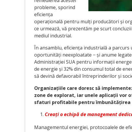
remedierea acestei
probleme, sporind
eficiența
operațională pentru mulți producători și organ
ce urmează, vă prezentăm pe scurt concluzii
mediul industrial.
În ansamblu, eficiența industrială a parcurs u
oportunități neexploatate − și anume legate d
Administrației SUA pentru informații energet
de energie și 32% din consumul total de energ
să devină defavorabil întreprinderilor și socie
Organizațiile care doresc să implementez
zone de explorat, iar unele aplicații vor
sfaturi profitabile pentru îmbunătățirea 
Creați o echipă de management dedic
Managementul energiei, protocoalele de efic