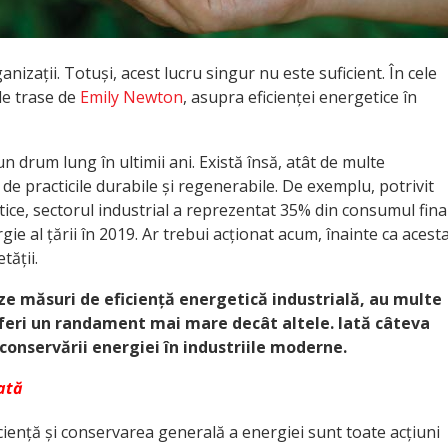
izații. Totuși, acest lucru singur nu este suficient. În cele
le trase de
Emily Newton
, asupra eficienței energetice în
n drum lung în ultimii ani. Există însă, atât de multe
e practicile durabile și regenerabile. De exemplu, potrivit
ice, sectorul industrial a reprezentat 35% din consumul fina
ie al țării în 2019. Ar trebui acționat acum, înainte ca acest
tății.
e măsuri de eficiență energetică industrială, au multe
 oferi un randament mai mare decât altele. Iată câteva
conservării energiei în industriile moderne.
ată
iență și conservarea generală a energiei sunt toate acțiuni