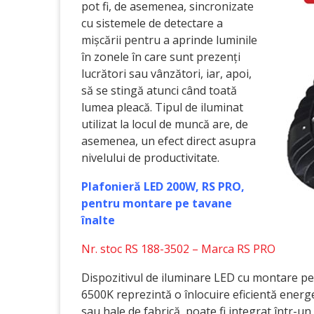
pot fi, de asemenea, sincronizate
cu sistemele de detectare a
mișcării pentru a aprinde luminile
în zonele în care sunt prezenți
lucrători sau vânzători, iar, apoi,
să se stingă atunci când toată
lumea pleacă. Tipul de iluminat
utilizat la locul de muncă are, de
asemenea, un efect direct asupra
nivelului de productivitate.
Plafonieră LED 200W, RS PRO,
pentru montare pe tavane
înalte
Nr. stoc RS 188-3502 – Marca RS PRO
Dispozitivul de iluminare LED cu montare pe 
6500K reprezintă o înlocuire eficientă energe
sau hale de fabrică, poate fi integrat într-u