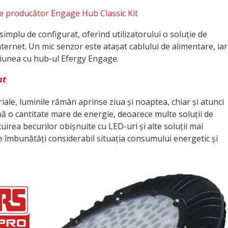
de producător Engage Hub Classic Kit
implu de configurat, oferind utilizatorului o soluție de
nternet. Un mic senzor este atașat cablului de alimentare, iar
xiunea cu hub-ul Efergy Engage.
at
iale, luminile rămân aprinse ziua și noaptea, chiar și atunci
ă o cantitate mare de energie, deoarece multe soluții de
irea becurilor obișnuite cu LED-uri și alte soluții mai
e îmbunătăți considerabil situația consumului energetic și