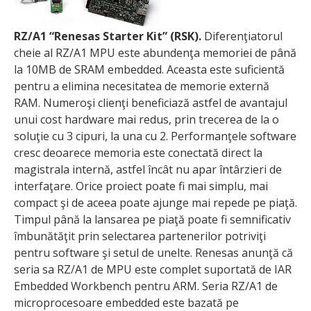
RZ/A1 “Renesas Starter Kit” (RSK).
Diferenţiatorul
cheie al RZ/A1 MPU este abundenţa memoriei de până
la 10MB de SRAM embedded. Aceasta este suficientă
pentru a elimina necesitatea de memorie externă
RAM. Numeroşi clienţi beneficiază astfel de avantajul
unui cost hardware mai redus, prin trecerea de la o
soluţie cu 3 cipuri, la una cu 2. Performanţele software
cresc deoarece memoria este conectată direct la
magistrala internă, astfel încât nu apar întârzieri de
interfaţare. Orice proiect poate fi mai simplu, mai
compact şi de aceea poate ajunge mai repede pe piaţă.
Timpul până la lansarea pe piaţă poate fi semnificativ
îmbunătăţit prin selectarea partenerilor potriviţi
pentru software şi setul de unelte. Renesas anunţă că
seria sa RZ/A1 de MPU este complet suportată de IAR
Embedded Workbench pentru ARM. Seria RZ/A1 de
microprocesoare embedded este bazată pe