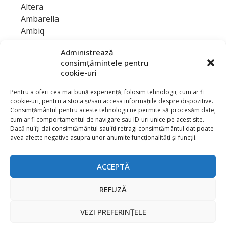
Altera
Ambarella
Ambiq
AMD / Xilinx
Administrează
Amphenol
consimțămintele pentru
Analog Devices
cookie-uri
Anritsu Corporation
Ansys
Pentru a oferi cea mai bună experiență, folosim tehnologii, cum ar fi
cookie-uri, pentru a stoca și/sau accesa informațiile despre dispozitive.
APS
Consimțământul pentru aceste tehnologii ne permite să procesăm date,
Arduino
cum ar fi comportamentul de navigare sau ID-uri unice pe acest site.
Arm
Dacă nu îți dai consimțământul sau îți retragi consimțământul dat poate
avea afecte negative asupra unor anumite funcționalități și funcții.
Asentics
ASM
Astrocast
ACCEPTĂ
ATEN International
Contact
Publicitate
Atmel
REFUZĂ
Abonament la revista “Electronica Azi”
Newsletter
Atop
Politica de prelucrare a datelor (GDPR) si Cookie-uri
VEZI PREFERINȚELE
ATTEND Technology
@
2026 EURO STANDARD PRESS 2000
Axiomet