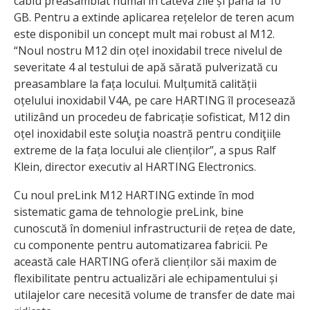
cablu preasamblat numai în câteva zile și până la 10
GB. Pentru a extinde aplicarea rețelelor de teren acum
este disponibil un concept mult mai robust al M12.
“Noul nostru M12 din oțel inoxidabil trece nivelul de
severitate 4 al testului de apă sărată pulverizată cu
preasamblare la fața locului. Mulțumită calității
oțelului inoxidabil V4A, pe care HARTING îl procesează
utilizând un procedeu de fabricație sofisticat, M12 din
oțel inoxidabil este soluţia noastră pentru condiţiile
extreme de la fața locului ale clienților”, a spus Ralf
Klein, director executiv al HARTING Electronics.
Cu noul preLink M12 HARTING extinde în mod
sistematic gama de tehnologie preLink, bine
cunoscută în domeniul infrastructurii de rețea de date,
cu componente pentru automatizarea fabricii. Pe
această cale HARTING oferă clienților săi maxim de
flexibilitate pentru actualizări ale echipamentului și
utilajelor care necesită volume de transfer de date mai