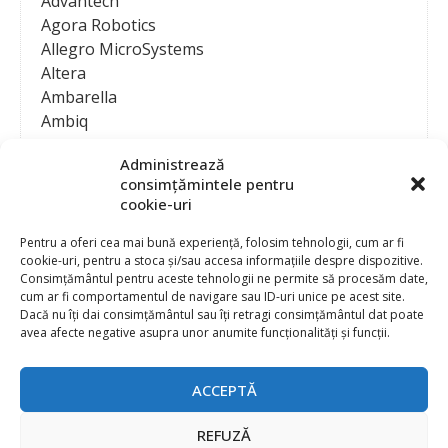
Advantech
Agora Robotics
Allegro MicroSystems
Altera
Ambarella
Ambiq
AMD / Xilinx
Administrează
Amphenol
consimțămintele pentru
Analog Devices
cookie-uri
Anritsu Corporation
Ansys
Pentru a oferi cea mai bună experiență, folosim tehnologii, cum ar fi
cookie-uri, pentru a stoca și/sau accesa informațiile despre dispozitive.
APS
Consimțământul pentru aceste tehnologii ne permite să procesăm date,
Arduino
cum ar fi comportamentul de navigare sau ID-uri unice pe acest site.
Arm
Dacă nu îți dai consimțământul sau îți retragi consimțământul dat poate
avea afecte negative asupra unor anumite funcționalități și funcții.
Asentics
ASM
Astrocast
ACCEPTĂ
ATEN International
Contact
Publicitate
Atmel
REFUZĂ
Abonament la revista “Electronica Azi”
Newsletter