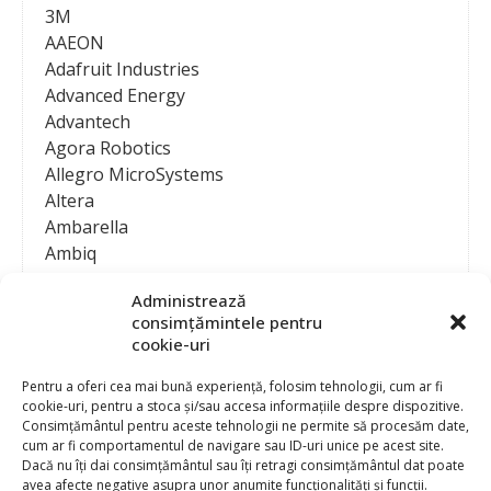
3M
AAEON
Adafruit Industries
Advanced Energy
Advantech
Agora Robotics
Allegro MicroSystems
Altera
Ambarella
Ambiq
AMD / Xilinx
Administrează
Amphenol
consimțămintele pentru
Analog Devices
cookie-uri
Anritsu Corporation
Ansys
Pentru a oferi cea mai bună experiență, folosim tehnologii, cum ar fi
cookie-uri, pentru a stoca și/sau accesa informațiile despre dispozitive.
APS
Consimțământul pentru aceste tehnologii ne permite să procesăm date,
Arduino
cum ar fi comportamentul de navigare sau ID-uri unice pe acest site.
Arm
Dacă nu îți dai consimțământul sau îți retragi consimțământul dat poate
avea afecte negative asupra unor anumite funcționalități și funcții.
Asentics