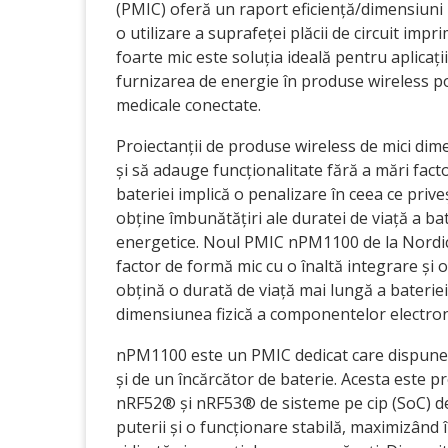
(PMIC) oferă un raport eficiență/dimensiuni 
o utilizare a suprafeței plăcii de circuit im
foarte mic este soluția ideală pentru aplicații
furnizarea de energie în produse wireless por
medicale conectate.
Proiectanții de produse wireless de mici dim
și să adauge funcționalitate fără a mări fac
bateriei implică o penalizare în ceea ce prive
obține îmbunătățiri ale duratei de viață a bater
energetice. Noul PMIC nPM1100 de la Nordic
factor de formă mic cu o înaltă integrare și o
obțină o durată de viață mai lungă a baterie
dimensiunea fizică a componentelor electron
nPM1100 este un PMIC dedicat care dispune 
și de un încărcător de baterie. Acesta este
nRF52® și nRF53® de sisteme pe cip (SoC) de
puterii și o funcționare stabilă, maximizând î