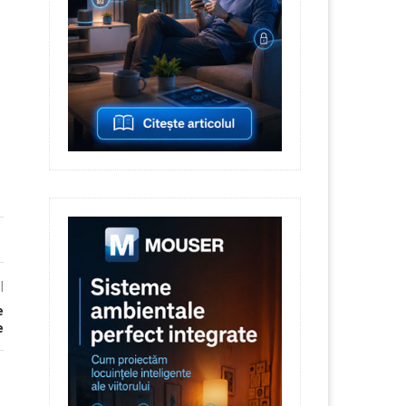
l
e
e