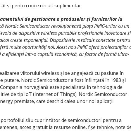
ât și pentru orice circuit suplimentar.
mentului de gestionare a produselor și furnizorilor la
că Nordic Semiconductor revoluționează piața PMIC-urilor cu un
evoia de dispozitive wireless purtabile profesionale inovatoare și
dical crește exponențial. Dispozitivele medicale conectate pentru
 oferă multe oportunități noi. Acest nou PMIC oferă proiectanților 
i a eficienței într-o capsulă economică, cu factor de formă ultra-
alizarea viitorului wireless și se angajează cu pasiune în
 putere. Nordic Semiconductor a fost înființată în 1983 și
. Compania norvegiană este specializată în tehnologia de
itive de tip IoT (Internet of Things). Nordic Semiconductor
Energy premiate, care deschid calea unor noi aplicații
 portofoliul său cuprinzător de semiconductori pentru a
 asemenea, acces gratuit la resurse online, fișe tehnice, note d