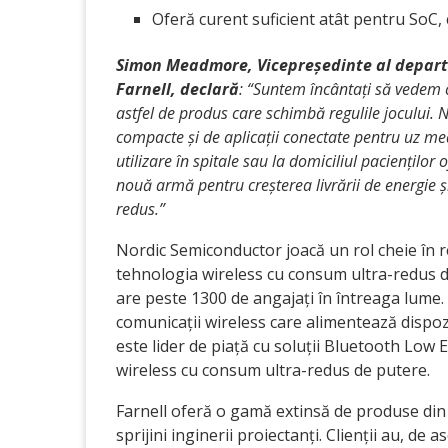
Oferă curent suficient atât pentru SoC, c
Simon Meadmore, Vicepreședinte al departa
Farnell, declară
: “Suntem încântați să vedem 
astfel de produs care schimbă regulile jocului. N
compacte și de aplicații conectate pentru uz me
utilizare în spitale sau la domiciliul pacienților
nouă armă pentru creșterea livrării de energie ș
redus.”
Nordic Semiconductor joacă un rol cheie în re
tehnologia wireless cu consum ultra-redus de
are peste 1300 de angajați în întreaga lume
comunicații wireless care alimentează dispoz
este lider de piață cu soluții Bluetooth Low 
wireless cu consum ultra-redus de putere.
Farnell oferă o gamă extinsă de produse din
sprijini inginerii proiectanți. Clienții au, de