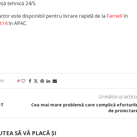
ență tehnică 24/5.
or este disponibil pentru livrare rapidă de la
Farnell
în
t14
în APAC.
ts
0
Următorul artico
oT
Cea mai mare problemă care complică eforturil
de proiectar
UTEA SĂ VĂ PLACĂ ȘI