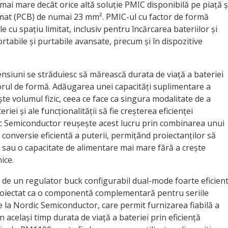
mai mare decât orice altă soluție PMIC disponibilă pe piață ș
primat (PCB) de numai 23 mm². PMIC-ul cu factor de formă
le cu spațiu limitat, inclusiv pentru încărcarea bateriilor și
tabile și purtabile avansate, precum și în dispozitive
ensiuni se străduiesc să mărească durata de viață a bateriei
torul de formă. Adăugarea unei capacități suplimentare a
ște volumul fizic, ceea ce face ca singura modalitate de a
iei și ale funcționalității să fie creșterea eficienței
 Semiconductor reușește acest lucru prin combinarea unui
 conversie eficientă a puterii, permițând proiectanților să
i sau o capacitate de alimentare mai mare fără a crește
ice.
de un regulator buck configurabil dual-mode foarte eficien
 proiectat ca o componentă complementară pentru seriile
 la Nordic Semiconductor, care permit furnizarea fiabilă a
n același timp durata de viață a bateriei prin eficiență