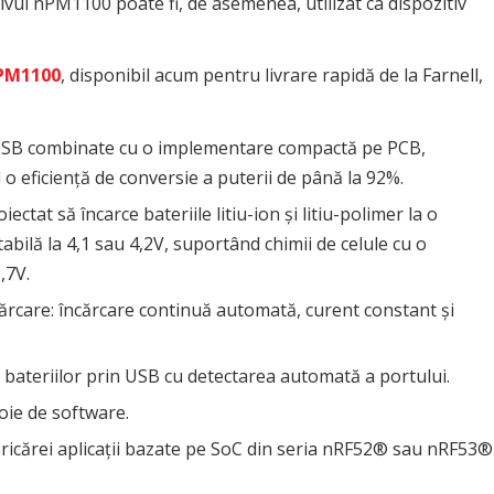
tivul nPM1100 poate fi, de asemenea, utilizat ca dispozitiv
PM1100
, disponibil acum pentru livrare rapidă de la Farnell,
n USB combinate cu o implementare compactă pe PCB,
o eficiență de conversie a puterii de până la 92%.
ectat să încarce bateriile litiu-ion și litiu-polimer la o
abilă la 4,1 sau 4,2V, suportând chimii de celule cu o
,7V.
ărcare: încărcare continuă automată, curent constant și
 bateriilor prin USB cu detectarea automată a portului.
oie de software.
oricărei aplicații bazate pe SoC din seria nRF52® sau nRF53®