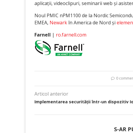
aplicații, videoclipuri, seminarii web și asist
Noul PMIC nPM1100 de la Nordic Semiconduct
EMEA,
Newark
în America de Nord și
elemen
Farnell
|
ro.farnell.com
0 commen
Articol anterior
Implementarea securității într-un dispozitiv I
S-AR P