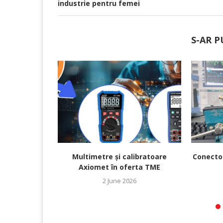
industrie pentru femei
S-AR P
Multimetre și calibratoare
Conecto
Axiomet în oferta TME
2 June 2026