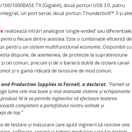
0/100/1000BASE TX (Gigabit), două porturi USB 3.0, patru
integrat, un port serial, două porturi Thunderbolt™ 3 și alt
le
realizează intrări analogice ‘single-ended’ sau diferențiale
entru fiecare dintre acestea. Este o combinație eficientă de
dus pentru un sistem multifuncțional economic. Disponibil cu
esta dispune, de asemenea, de protecție la supratensiune
e și cel comun, precum și de o barieră dublă de izolare canal-
omot și o gamă ridicată de tensiune de mod comun.
 and Production Supplies la Farnell, a declarat
, “Farnell se
treaga lume cele mai bune și mai avansate sisteme și echipamente
produse NI le va permite inginerilor să efectueze testarea
. Această completare a portofoliului nostru extinde și
ja de top.”
 de testare și măsurare care ajută inginerii să rezolve cele
ware, software, servicii și tehnici modulare care fac testele