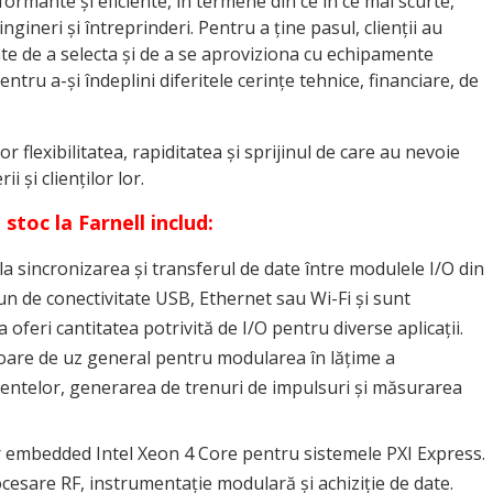
rmante și eficiente, în termene din ce în ce mai scurte,
neri și întreprinderi. Pentru a ține pasul, clienții au
nte de a selecta și de a se aproviziona cu echipamente
tru a-și îndeplini diferitele cerințe tehnice, financiare, de
r flexibilitatea, rapiditatea și sprijinul de care au nevoie
 și clienților lor.
stoc la Farnell includ:
a sincronizarea și transferul de date între modulele I/O din
un de conectivitate USB, Ethernet sau Wi-Fi și sunt
 oferi cantitatea potrivită de I/O pentru diverse aplicații.
oare de uz general pentru modularea în lățime a
ntelor, generarea de trenuri de impulsuri și măsurarea
 embedded Intel Xeon 4 Core pentru sistemele PXI Express.
ocesare RF, instrumentație modulară și achiziție de date.