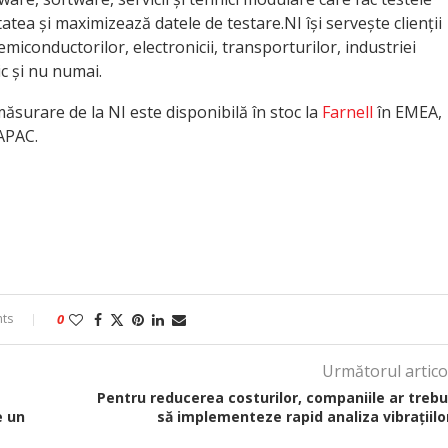
tatea și maximizează datele de testare.NI își servește clienții
emiconductorilor, electronicii, transporturilor, industriei
c și nu numai.
surare de la NI este disponibilă în stoc la
Farnell
în EMEA,
APAC.
ts
0
Următorul artico
Pentru reducerea costurilor, companiile ar trebu
e un
să implementeze rapid analiza vibrațiilo