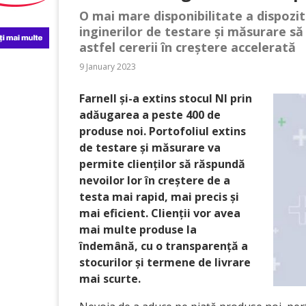
O mai mare disponibilitate a dispozi
inginerilor de testare și măsurare s
astfel cererii în creștere accelerată
9 January 2023
Farnell și-a extins stocul NI prin
adăugarea a peste 400 de
produse noi. Portofoliul extins
de testare și măsurare va
permite clienților să răspundă
nevoilor lor în creștere de a
testa mai rapid, mai precis și
mai eficient. Clienții vor avea
mai multe produse la
îndemână, cu o transparență a
stocurilor și termene de livrare
mai scurte.