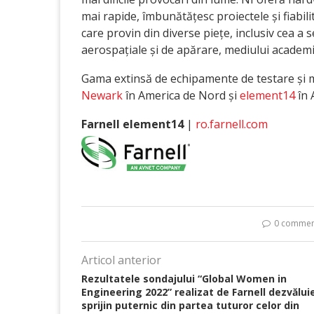
mai rapide, îmbunătățesc proiectele și fiabili
care provin din diverse piețe, inclusiv cea a s
aerospațiale și de apărare, mediului academi
Gama extinsă de echipamente de testare și mă
Newark
în America de Nord și
element14
în 
Farnell element14
|
ro.farnell.com
0 commen
Articol anterior
Rezultatele sondajului “Global Women in
Engineering 2022” realizat de Farnell dezvălui
sprijin puternic din partea tuturor celor din