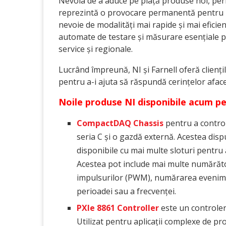
Nevoia de a aduce pe piață produse noi, perfo
reprezintă o provocare permanentă pentru ingi
nevoie de modalități mai rapide și mai eficie
automate de testare și măsurare esențiale pen
service și regionale.
Lucrând împreună, NI și Farnell oferă cliențilo
pentru a-i ajuta să răspundă cerințelor afacerii
Noile produse NI disponibile acum pe 
CompactDAQ Chassis
pentru a control
seria C și o gazdă externă. Acestea disp
disponibile cu mai multe sloturi pentru a
Acestea pot include mai multe numărăt
impulsurilor (PWM), numărarea evenime
perioadei sau a frecvenței.
PXIe 8861 Controller
este un controler
Utilizat pentru aplicații complexe de pr