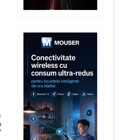
l
i
r