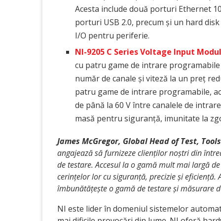
Acesta include două porturi Ethernet 1
porturi USB 2.0, precum și un hard disk 
I/O pentru periferie.
NI-9205 C Series Voltage Input Modu
cu patru game de intrare programabile p
număr de canale și viteză la un preț re
patru game de intrare programabile, ac
de până la 60 V între canalele de intrar
masă pentru siguranță, imunitate la zg
James McGregor, Global Head of Test, Tools
angajează să furnizeze clienților noștri din în
de testare. Accesul la o gamă mult mai largă de 
cerințelor lor cu siguranță, precizie și eficiență
îmbunătățește o gamă de testare și măsurare de
NI este lider în domeniul sistemelor automate
mai dificile provocări din lume. NI oferă hard