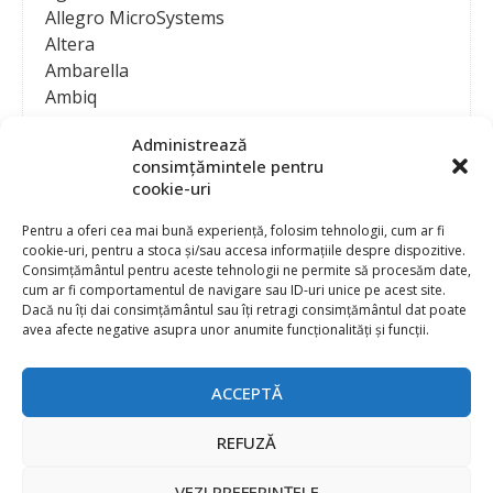
Allegro MicroSystems
Altera
Ambarella
Ambiq
AMD / Xilinx
Administrează
Amphenol
consimțămintele pentru
Analog Devices
cookie-uri
Anritsu Corporation
Ansys
Pentru a oferi cea mai bună experiență, folosim tehnologii, cum ar fi
cookie-uri, pentru a stoca și/sau accesa informațiile despre dispozitive.
APS
Consimțământul pentru aceste tehnologii ne permite să procesăm date,
Arduino
cum ar fi comportamentul de navigare sau ID-uri unice pe acest site.
Arm
Dacă nu îți dai consimțământul sau îți retragi consimțământul dat poate
avea afecte negative asupra unor anumite funcționalități și funcții.
Asentics
ASM
Astrocast
ACCEPTĂ
ATEN International
Contact
Publicitate
Atmel
REFUZĂ
Abonament la revista “Electronica Azi”
Newsletter
Atop
Politica de prelucrare a datelor (GDPR) si Cookie-uri
VEZI PREFERINȚELE
ATTEND Technology