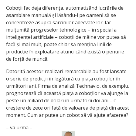
Coboții fac deja diferența, automatizând lucrările de
asamblare manuală și lăsându-i pe oameni să se
concentreze asupra sarcinilor adecvate lor. Iar
mulțumită progreselor tehnologice – în special a
inteligenței artificiale – coboții de mâine vor putea să
facă și mai mult, poate chiar să mențină linii de
producție în exploatare atunci când există o penurie
de forță de muncă.
Datorită acestor realizări remarcabile au fost lansate
o serie de predicții în legătură cu piața coboților în
următorii ani. Firma de analiză Technavio, de exemplu,
prognozează că această piață a coboților va ajunge la
peste un miliard de dolari în următorii doi ani – o
creștere de zece ori față de valoarea de piață din acest
moment. Cum ar putea un cobot să vă ajute afacerea?
– va urma –