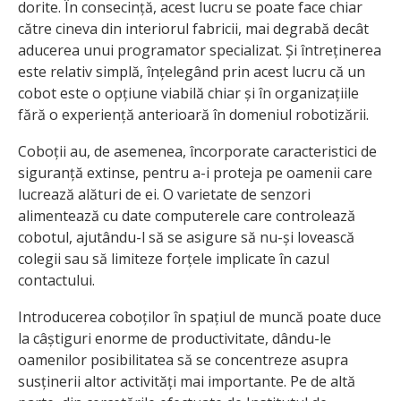
dorite. În consecință, acest lucru se poate face chiar
către cineva din interiorul fabricii, mai degrabă decât
aducerea unui programator specializat. Și întreținerea
este relativ simplă, înțelegând prin acest lucru că un
cobot este o opțiune viabilă chiar și în organizațiile
fără o experiență anterioară în domeniul robotizării.
Coboții au, de asemenea, încorporate caracteristici de
siguranță extinse, pentru a-i proteja pe oamenii care
lucrează alături de ei. O varietate de senzori
alimentează cu date computerele care controlează
cobotul, ajutându-l să se asigure să nu-și lovească
colegii sau să limiteze forțele implicate în cazul
contactului.
Introducerea coboților în spațiul de muncă poate duce
la câștiguri enorme de productivitate, dându-le
oamenilor posibilitatea să se concentreze asupra
susținerii altor activități mai importante. Pe de altă