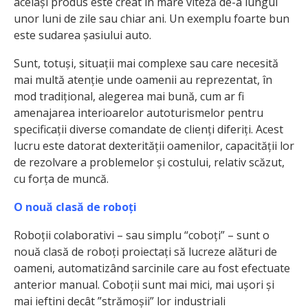
același produs este creat în mare viteză de-a lungul
unor luni de zile sau chiar ani. Un exemplu foarte bun
este sudarea șasiului auto.
Sunt, totuși, situații mai complexe sau care necesită
mai multă atenție unde oamenii au reprezentat, în
mod tradițional, alegerea mai bună, cum ar fi
amenajarea interioarelor autoturismelor pentru
specificații diverse comandate de clienți diferiți. Acest
lucru este datorat dexterității oamenilor, capacității lor
de rezolvare a problemelor și costului, relativ scăzut,
cu forța de muncă.
O nouă clasă de roboți
Roboții colaborativi – sau simplu “coboți” – sunt o
nouă clasă de roboți proiectați să lucreze alături de
oameni, automatizând sarcinile care au fost efectuate
anterior manual. Coboții sunt mai mici, mai ușori și
mai ieftini decât ”strămoșii” lor industriali