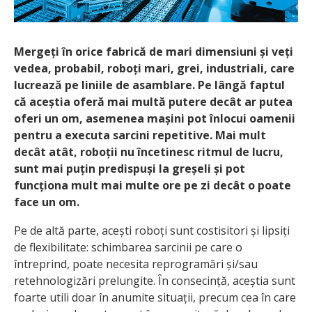
Mergeți în orice fabrică de mari dimensiuni și veți
vedea, probabil, roboți mari, grei, industriali, care
lucrează pe liniile de asamblare. Pe lângă faptul
că aceștia oferă mai multă putere decât ar putea
oferi un om, asemenea mașini pot înlocui oamenii
pentru a executa sarcini repetitive. Mai mult
decât atât, roboții nu încetinesc ritmul de lucru,
sunt mai puțin predispuși la greșeli și pot
funcționa mult mai multe ore pe zi decât o poate
face un om.
Pe de altă parte, acești roboți sunt costisitori și lipsiți
de flexibilitate: schimbarea sarcinii pe care o
întreprind, poate necesita reprogramări și/sau
retehnologizări prelungite. În consecință, aceștia sunt
foarte utili doar în anumite situații, precum cea în care