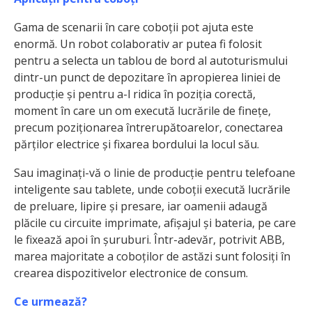
Gama de scenarii în care coboții pot ajuta este
enormă. Un robot colaborativ ar putea fi folosit
pentru a selecta un tablou de bord al autoturismului
dintr-un punct de depozitare în apropierea liniei de
producție și pentru a-l ridica în poziția corectă,
moment în care un om execută lucrările de finețe,
precum poziționarea întrerupătoarelor, conectarea
părților electrice și fixarea bordului la locul său.
Sau imaginați-vă o linie de producție pentru telefoane
inteligente sau tablete, unde coboții execută lucrările
de preluare, lipire și presare, iar oamenii adaugă
plăcile cu circuite imprimate, afișajul și bateria, pe care
le fixează apoi în șuruburi. Într-adevăr, potrivit ABB,
marea majoritate a coboților de astăzi sunt folosiți în
crearea dispozitivelor electronice de consum.
Ce urmează?