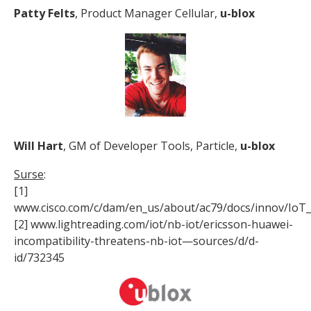
Patty Felts
, Product Manager Cellular,
u-blox
Will Hart
, GM of Developer Tools, Particle,
u-blox
Surse
:
[1]
www.cisco.com/c/dam/en_us/about/ac79/docs/innov/IoT
[2] www.lightreading.com/iot/nb-iot/ericsson-huawei-
incompatibility-threatens-nb-iot—sources/d/d-
id/732345