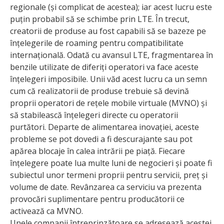
regionale (și complicat de acestea); iar acest lucru este
puțin probabil să se schimbe prin LTE. În trecut,
creatorii de produse au fost capabili să se bazeze pe
înțelegerile de roaming pentru compatibilitate
internațională. Odată cu avansul LTE, fragmentarea în
benzile utilizate de diferiți operatori va face aceste
înțelegeri imposibile. Unii văd acest lucru ca un semn
cum că realizatorii de produse trebuie să devină
proprii operatori de rețele mobile virtuale (MVNO) și
să stabilească înțelegeri directe cu ope­ratorii
purtători. Departe de alimentarea inovației, aceste
probleme se pot dovedi a fi descurajante sau pot
apărea blocaje în calea intrării pe piață. Fiecare
înțelegere poate lua multe luni de negocieri și poate fi
subiectul unor termeni proprii pentru servicii, preț și
volume de date. Revânzarea ca serviciu va prezenta
provocări suplimentare pentru produ­că­torii ce
activează ca MVNO.
Unele companii întreprinzătoare se adresează acestei