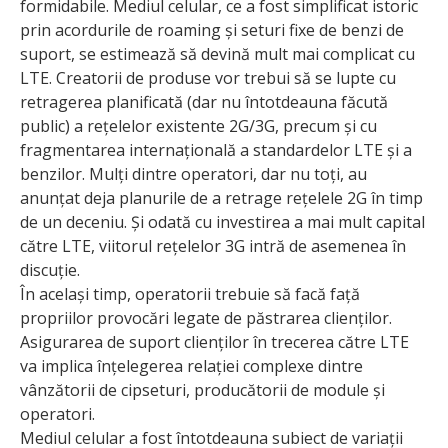
formidabile. Mediul celular, ce a fost simplificat istoric
prin acordurile de roaming și seturi fixe de benzi de
suport, se estimează să devină mult mai complicat cu
LTE. Creatorii de produse vor trebui să se lupte cu
retragerea planificată (dar nu întotdeauna făcută
public) a rețelelor existente 2G/3G, precum și cu
fragmentarea internațională a standardelor LTE și a
benzilor. Mulți dintre operatori, dar nu toți, au
anunțat deja planurile de a retrage rețelele 2G în timp
de un deceniu. Și odată cu investirea a mai mult capital
către LTE, viitorul rețelelor 3G intră de asemenea în
discuție.
În același timp, operatorii trebuie să facă față
propriilor provocări legate de păstrarea clienților.
Asigurarea de suport clienților în trecerea către LTE
va implica înțelegerea relației complexe dintre
vânzătorii de cipseturi, producătorii de module și
operatori.
Mediul celular a fost întotdeauna subiect de variații