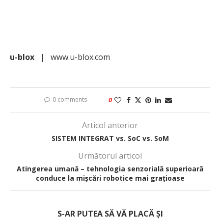
u-blox
|
www.u-blox.com
0 comments
0
Articol anterior
SISTEM INTEGRAT vs. SoC vs. SoM
Următorul articol
Atingerea umană – tehnologia senzorială superioară
conduce la mișcări robotice mai grațioase
S-AR PUTEA SĂ VĂ PLACĂ ȘI