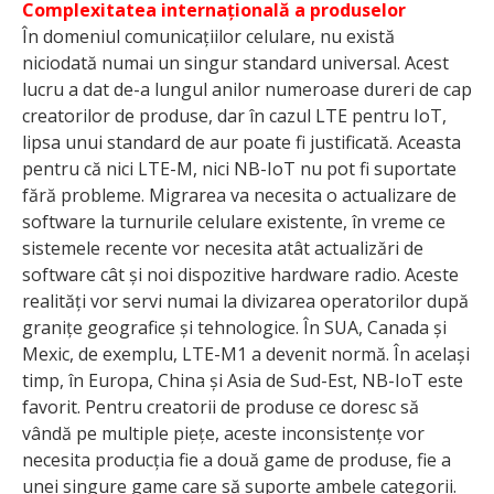
Complexitatea internațională a produselor
În domeniul comunicațiilor celulare, nu există
niciodată numai un singur standard universal. Acest
lucru a dat de-a lungul anilor nume­roase dureri de cap
creatorilor de produse, dar în cazul LTE pentru IoT,
lipsa unui standard de aur poate fi justificată. Aceasta
pentru că nici LTE-M, nici NB-IoT nu pot fi suportate
fără probleme. Migrarea va necesita o actualizare de
software la turnurile celulare existente, în vreme ce
sistemele recente vor necesita atât actualizări de
software cât și noi dispozitive hardware radio. Aceste
reali­tăți vor servi numai la divizarea operatorilor după
granițe geografice și tehnologice. În SUA, Canada și
Mexic, de exemplu, LTE-M1 a devenit normă. În același
timp, în Europa, China și Asia de Sud-Est, NB-IoT este
favorit. Pentru creatorii de produse ce doresc să
vândă pe multiple piețe, aceste incon­sistențe vor
necesita producția fie a două game de produse, fie a
unei singure game care să suporte ambele categorii.