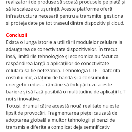
realizatorii de produse să scoată produsele pe piață și
să le scaleze cu ușurință. Aceste platforme oferă
infrastructura necesară pentru a transmite, gestiona
și proteja date pe tot traseul dintre dispozitiv și cloud.
Concluzii
Există o lungă istorie a utilizării modulelor celulare la
adăugarea de conectivitate dispozitivelor. În trecut
însă, limitările tehnolo­gice și economice au făcut ca
răspândirea largă a aplicațiilor de conectivitate
celulară să fie nefezabilă. Tehnologia LTE – datorită
costului mic, a lățimii de bandă și a consumului
energetic redus – rămâne să îndepărteze aceste
bariere și să facă posibilă o multitudine de aplicații IoT
noi și inovative.
Totuși, drumul către această nouă realitate nu este
lipsit de provocări. Fragmentarea pieței cauzată de
adoptarea globală a multor tehnologii și benzi de
transmisie diferite a complicat deja semnificativ