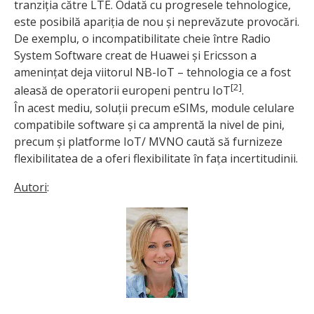
tranziția către LTE. Odată cu progresele tehnologice,
este posibilă apariția de nou și neprevăzute provocări.
De exemplu, o incompatibilitate cheie între Radio
System Software creat de Huawei și Ericsson a
amenințat deja viitorul NB-IoT – tehnologia ce a fost
[2]
aleasă de ope­ratorii europeni pentru IoT
.
În acest mediu, soluții precum eSIMs, module celulare
compatibile software și ca amprentă la nivel de pini,
precum și platforme IoT/ MVNO caută să furnizeze
flexibilitatea de a oferi flexibilitate în fața incertitudinii.
Autori
: