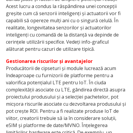
Acest lucru a condus la răspândirea unei concepții
greșite cum că senzorii inteligenți și actuatorii vor fi
capabili să opereze mulți ani cu o singură celulă. În
realitate, longevitatea senzorilor și actuatorilor
inteligenți cu comandă de la distanță va depinde de
cerințele utilizării specifice. Vedeți info-graficul
alăturat pentru cazuri de utilizare tipică.
Gestionarea riscurilor și avantajelor
Producătorii de cipseturi și module lucrează acum
îndeaproape cu furnizorii de platforme pentru a
valorifica potențialul LTE pentru IoT. În ciuda
complexității asociate cu LTE, gândirea directă asupra
proiectului produsului și a selecției pachetelor, pot
micșora riscurile asociate cu dezvoltarea produsului și
pot crește ROI. Pentru a fi realizate produse IoT de
viitor, creatorii trebuie să ia în considerare soluții,
eSIM și platforme de date/MVNO. Înțelegerea
limitărilor hardware este critică. De exemplu, un