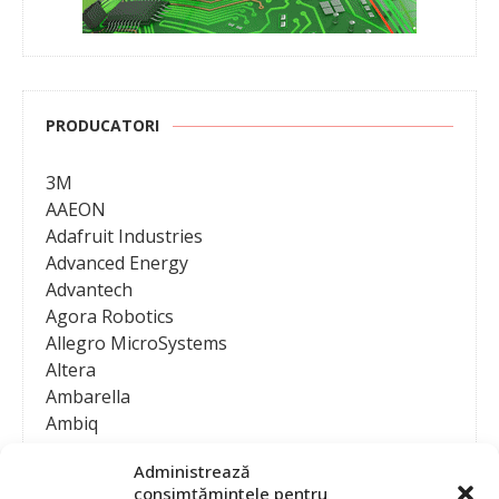
PRODUCATORI
3M
AAEON
Adafruit Industries
Advanced Energy
Advantech
Agora Robotics
Allegro MicroSystems
Altera
Ambarella
Ambiq
AMD / Xilinx
Administrează
Amphenol
consimțămintele pentru