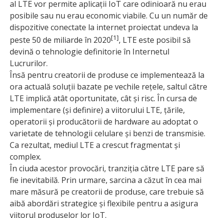
al LTE vor permite aplicații IoT care odinioară nu erau
posibile sau nu erau economic viabile. Cu un număr de
dispozitive conectate la internet proiectat undeva la
[1]
peste 50 de miliarde în 2020
, LTE este posibil să
devină o tehnologie definitorie în Internetul
Lucrurilor.
Însă pentru creatorii de produse ce implementează la
ora actuală soluții bazate pe vechile rețele, saltul către
LTE implică atât oportunitate, cât și risc. În cursa de
implementare (și definire) a viitorului LTE, țările,
operatorii și producătorii de hardware au adoptat o
varietate de tehnologii celulare și benzi de transmisie.
Ca rezultat, mediul LTE a crescut fragmentat și
complex.
În ciuda acestor provocări, tranziția către LTE pare să
fie inevitabilă. Prin urmare, sarcina a căzut în cea mai
mare măsură pe creatorii de produse, care trebuie să
aibă abordări strategice și flexibile pentru a asigura
viitorul produselor lor IoT.