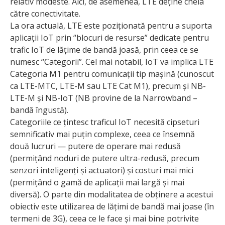
relativ modeste. Aici, de asemenea, LTE deține cheia
către conectivitate.
La ora actuală, LTE este poziționată pentru a suporta
aplicații IoT prin “blocuri de resurse” dedicate pentru
trafic IoT de lățime de bandă joasă, prin ceea ce se
numesc “Categorii”. Cel mai notabil, IoT va implica LTE
Categoria M1 pentru comu­nicații tip mașină (cunoscut
ca LTE-MTC, LTE-M sau LTE Cat M1), precum și NB-
LTE-M și NB-IoT (NB provine de la Narrowband –
bandă îngustă).
Categoriile ce țintesc traficul IoT necesită cipseturi
semnificativ mai puțin complexe, ceea ce însemnă
două lucruri — putere de operare mai redusă
(permițând noduri de putere ultra-redusă, precum
senzori inteligenți și actuatori) și costuri mai mici
(permițând o gamă de aplicații mai largă și mai
diversă). O parte din modalitatea de obținere a acestui
obiectiv este utilizarea de lățimi de bandă mai joase (în
termeni de 3G), ceea ce le face și mai bine potrivite