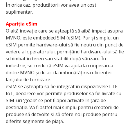
În orice caz, producătorii vor avea un cost
suplimentar.
Apariția eSim
O altă inovație care se așteaptă să aibă impact asupra
MVNO, este embedded SIM (eSIM). Pur și simplu, un
eSIM permite hardware-ului să fie neutru din punct de
vedere al operatorului, permițând hardware-ului să fie
schimbat în teren sau stabilit după vânzare. În
industrie, se crede că eSIM va ajuta la coopera­rea
dintre MVNO și de aici la îmbu­nătățirea eficienței
lanțului de furnizare.
eSIM se așteaptă să fie integrat în dispozitivele LTE-
IoT, deoarece vor permite produselor să fie livrate cu
SIM-uri ‘goale’ ce pot fi apoi activate în țara de
destinație. Va fi astfel mai simplu pentru creatorii de
produse să dezvolte și să ofere noi produse pentru
diferite segmente de piață.