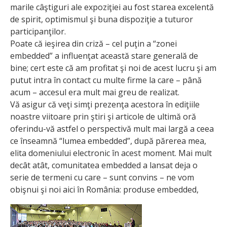
marile câştiguri ale expoziţiei au fost starea excelentă
de spirit, optimismul şi buna dispoziţie a tuturor
participanţilor.
Poate că ieşirea din criză – cel puţin a “zonei
embedded” a influenţat această stare generală de
bine; cert este că am profitat şi noi de acest lucru şi am
putut intra în contact cu multe firme la care – până
acum – accesul era mult mai greu de realizat.
Vă asigur că veţi simţi prezenţa acestora în ediţiile
noastre viitoare prin ştiri şi articole de ultimă oră
oferindu-vă astfel o perspectivă mult mai largă a ceea
ce înseamnă “lumea embedded”, după părerea mea,
elita domeniului electronic în acest moment. Mai mult
decât atât, comunitatea embedded a lansat deja o
serie de termeni cu care – sunt convins – ne vom
obişnui şi noi aici în România: produse embedded,