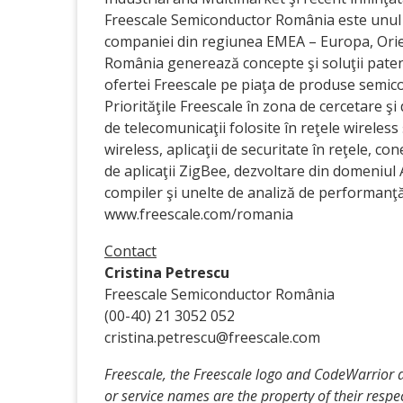
Freescale Semiconductor România este unul 
companiei din regiunea EMEA – Europa, Orient
România generează concepte şi soluţii patent
ofertei Freescale pe piaţa de produse semic
Priorităţile Freescale în zona de cercetare ş
de telecomunicaţii folosite în reţele wireless
wireless, aplicaţii de securitate în reţele, co
de aplicaţii ZigBee, dezvoltare din domeniu
compiler şi unelte de analiză de performanţ
www.freescale.com/romania
Contact
Cristina Petrescu
Freescale Semiconductor România
(00-40) 21 3052 052
cristina.petrescu@freescale.com
Freescale, the Freescale logo and CodeWarrior a
or service names are the property of their resp