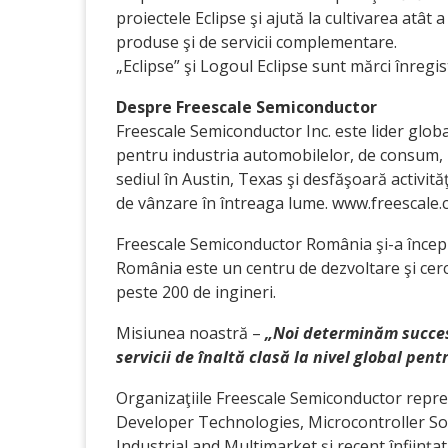
proiectele Eclipse şi ajută la cultivarea atât
produse şi de servicii complementare.
„Eclipse” şi Logoul Eclipse sunt mărci înregis
Despre Freescale Semiconductor
Freescale Semiconductor Inc. este lider glob
pentru industria automobilelor, de consum, z
sediul în Austin, Texas şi desfăşoară activit
de vânzare în întreaga lume. www.freescale
Freescale Semiconductor România şi-a început 
România este un centru de dezvoltare şi cer
peste 200 de ingineri.
Misiunea noastră –
„Noi determinăm succesul
servicii de înaltă clasă la nivel global pe
Organizaţiile Freescale Semiconductor repr
Developer Technologies, Microcontroller So
Industrial and Multimarket şi recent înfiinţat