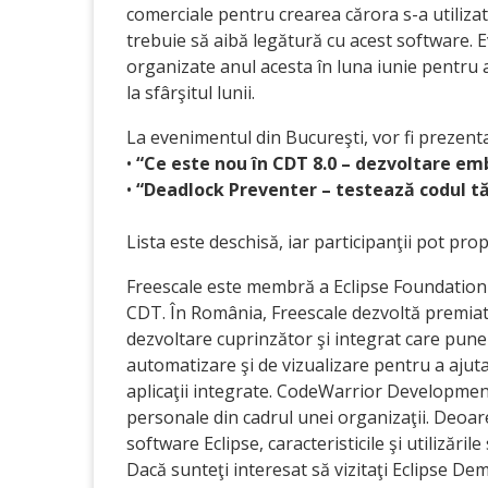
comerciale pentru crearea cărora s-a utilizat
trebuie să aibă legătură cu acest software.
organizate anul acesta în luna iunie pentru a
la sfârşitul lunii.
La evenimentul din Bucureşti, vor fi prezent
•
“Ce este nou în CDT 8.0 – dezvoltare em
•
“Deadlock Preventer – testează codul t
Lista este deschisă, iar participanţii pot pro
Freescale este membră a Eclipse Foundation şi
CDT. În România, Freescale dezvoltă premi
dezvoltare cuprinzător şi integrat care pune 
automatizare şi de vizualizare pentru a ajut
aplicaţii integrate. CodeWarrior Development
personale din cadrul unei organizaţii. Deoar
software Eclipse, caracteristicile şi utilizări
Dacă sunteţi interesat să vizitaţi Eclipse De