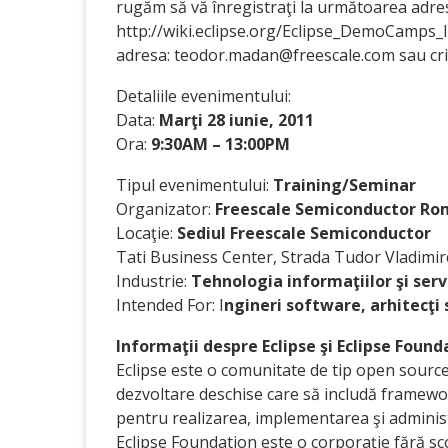
rugăm să vă înregistraţi la următoarea adres
http://wiki.eclipse.org/Eclipse_DemoCamps_I
adresa: teodor.madan@freescale.com sau cri
Detaliile evenimentului:
Data:
Marţi 28 iunie, 2011
Ora:
9:30AM – 13:00PM
Tipul evenimentului:
Training/Seminar
Organizator:
Freescale Semiconductor Ro
Locaţie:
Sediul Freescale Semiconductor
Tati Business Center, Strada Tudor Vladimire
Industrie:
Tehnologia informaţiilor şi servi
Intended For: I
ngineri software, arhitecţi 
Informaţii despre Eclipse şi Eclipse Found
Eclipse este o comunitate de tip open source
dezvoltare deschise care să includă framewor
pentru realizarea, implementarea şi administ
Eclipse Foundation este o corporaţie fără sco