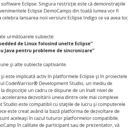
 software Eclipse. Singura restricţie este că demonstraţiile
 Evenimentele Eclipse DemoCamps din toată lumea vor fi
 celebra lansarea noii versiuni Eclipse Indigo ce va avea loc
ate următoarele subiecte:
bedded de Linux folosind unelte Eclipse”
ău Java pentru probleme de sincronizare”
pune şi alte subiecte captivante.
 este implicată activ în platformele Eclipse şi în proiectele
atul CodeWarrior® Development Studio, un mediu de
la dispoziţie un cadru ce dispune de un înalt nivel de
a accelerarea dezvoltării uneia dintre cele mai complexe
 Studio este compatibil cu staţiile de lucru şi computerele
ece este creat având la bază platforma de dezvoltare de
le sunt aceleaşi în cazul tuturor platformelor compatibile.
moCamp în calitate de participant sau de prezentator, vă