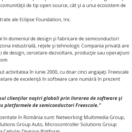
 a comunităţii de tip open source, cât şi a unui ecosistem de
trate ale Eclipse Foundation, Inc.
al în domeniul de design şi fabricare de semiconductori
ona industrială, reţele şi tehnologii. Compania privată are
ăţi de design, cercetare-dezvoltare, producţie sau operaţiuni
.com
activitatea în iunie 2000, cu doar cinci angajaţi. Freescale
cetare de excelenţă în software care numără în prezent
 clienţilor noştri globali prin livrarea de software şi
ntru platformele de semiconductori Freescale.”
ezentate în România sunt: Networking Multimedia Group,
lutions Group Auto, Microcontroller Solutions Group
a Cellular Division Platform.