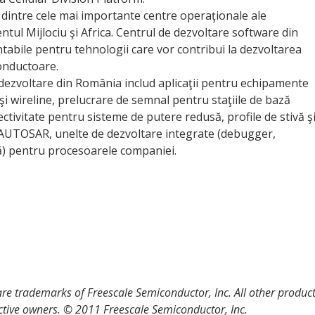
dintre cele mai importante centre operaţionale ale
ul Mijlociu şi Africa. Centrul de dezvoltare software din
abile pentru tehnologii care vor contribui la dezvoltarea
onductoare.
i dezvoltare din România includ aplicaţii pentru echipamente
 şi wireline, prelucrare de semnal pentru staţiile de bază
nectivitate pentru sisteme de putere redusă, profile de stivă ş
l AUTOSAR, unelte de dezvoltare integrate (debugger,
ă) pentru procesoarele companiei.
re trademarks of Freescale Semiconductor, Inc. All other produc
ective owners. © 2011 Freescale Semiconductor, Inc.