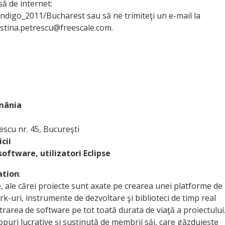
ă de internet:
ndigo_2011/Bucharest sau să ne trimiteţi un e-mail la
stina.petrescu@freescale.com.
mânia
scu nr. 45, Bucureşti
cii
software, utilizatori Eclipse
ation
:
, ale cărei proiecte sunt axate pe crearea unei platforme de
k-uri, instrumente de dezvoltare şi biblioteci de timp real
rarea de software pe tot toată durata de viaţă a proiectului
puri lucrative şi susţinută de membrii săi, care găzduieşte