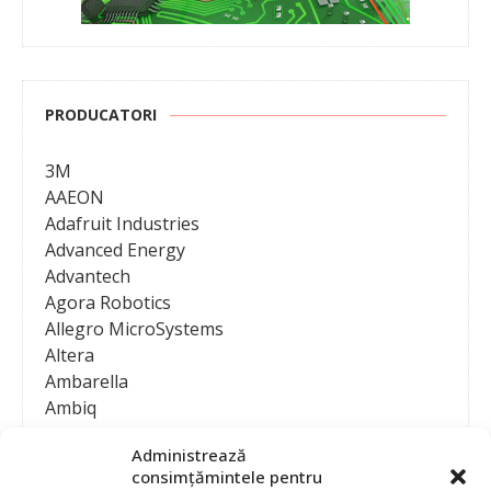
PRODUCATORI
3M
AAEON
Adafruit Industries
Advanced Energy
Advantech
Agora Robotics
Allegro MicroSystems
Altera
Ambarella
Ambiq
AMD / Xilinx
Administrează
Amphenol
consimțămintele pentru
Analog Devices