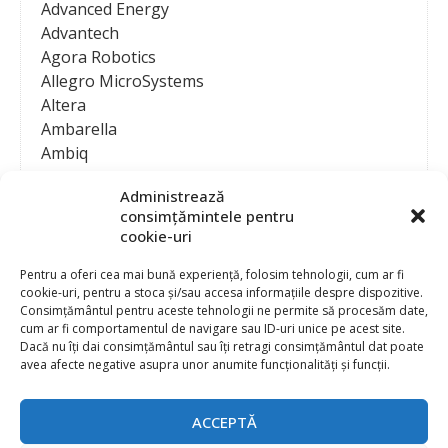
Advanced Energy
Advantech
Agora Robotics
Allegro MicroSystems
Altera
Ambarella
Ambiq
AMD / Xilinx
Administrează
Amphenol
consimțămintele pentru
Analog Devices
cookie-uri
Anritsu Corporation
Ansys
Pentru a oferi cea mai bună experiență, folosim tehnologii, cum ar fi
cookie-uri, pentru a stoca și/sau accesa informațiile despre dispozitive.
APS
Consimțământul pentru aceste tehnologii ne permite să procesăm date,
Arduino
cum ar fi comportamentul de navigare sau ID-uri unice pe acest site.
Arm
Dacă nu îți dai consimțământul sau îți retragi consimțământul dat poate
avea afecte negative asupra unor anumite funcționalități și funcții.
Asentics
ASM
Astrocast
ACCEPTĂ
ATEN International
Contact
Publicitate