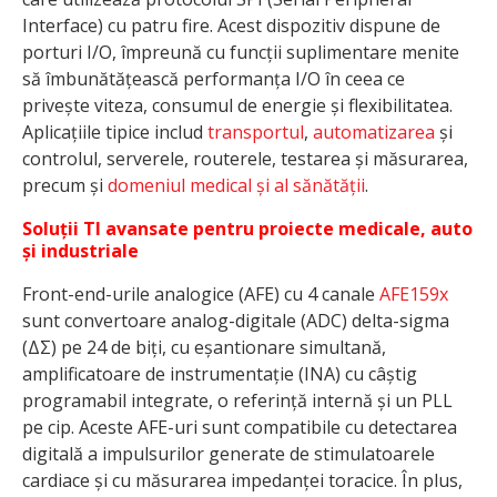
Interface) cu patru fire. Acest dispozitiv dispune de
porturi I/O, împreună cu funcții suplimentare menite
să îmbunătățească performanța I/O în ceea ce
privește viteza, consumul de energie și flexibilitatea.
Aplicațiile tipice includ
transportul
,
automatizarea
și
controlul, serverele, routerele, testarea și măsurarea,
precum și
domeniul medical și al sănătății
.
Soluții TI avansate pentru proiecte medicale, auto
și industriale
Front-end-urile analogice (AFE) cu 4 canale
AFE159x
sunt convertoare analog-digitale (ADC) delta-sigma
(ΔΣ) pe 24 de biți, cu eșantionare simultană,
amplificatoare de instrumentație (INA) cu câștig
programabil integrate, o referință internă și un PLL
pe cip. Aceste AFE-uri sunt compatibile cu detectarea
digitală a impulsurilor generate de stimulatoarele
cardiace și cu măsurarea impedanței toracice. În plus,