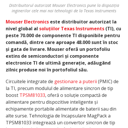
Distribuitorul autorizat Mouser Electronics pune la dispoziția
inginerilor cele mai noi tehnologii de la Texas Instruments
Mouser Electronics
este distribuitor autorizat la
nivel global al
soluțiilor Texas Instruments
(TI), cu
peste 70.000 de componente TI disponibile pentru
comandă, dintre care aproape 48.000 sunt în stoc
și gata de livrare. Mouser oferă un portofoliu
extins de semiconductori și componente
electronice TI de ultimă generație, adăugând
zilnic produse noi în portofoliul său.
Circuitele integrate de
gestionare a puterii
(PMIC) de
la TI, precum modulul de alimentare sincron de tip
boost
TPSM81033
, oferă o soluție compactă de
alimentare pentru dispozitive inteligente și
echipamente portabile alimentate de baterii sau din
alte surse. Tehnologia de încapsulare MagPack a
TPSM81033 integrează un convertor sincron de tip