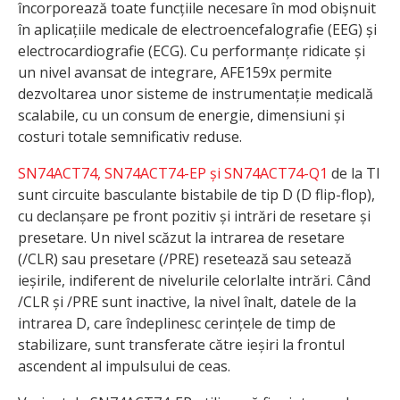
încorporează toate funcțiile necesare în mod obișnuit
în aplicațiile medicale de electroencefalografie (EEG) și
electrocardiografie (ECG). Cu performanțe ridicate și
un nivel avansat de integrare, AFE159x permite
dezvoltarea unor sisteme de instrumentație medicală
scalabile, cu un consum de energie, dimensiuni și
costuri totale semnificativ reduse.
SN74ACT74, SN74ACT74-EP și SN74ACT74-Q1
de la TI
sunt circuite basculante bistabile de tip D (D flip-flop),
cu declanșare pe front pozitiv și intrări de resetare și
presetare. Un nivel scăzut la intrarea de resetare
(/CLR) sau presetare (/PRE) resetează sau setează
ieșirile, indiferent de nivelurile celorlalte intrări. Când
/CLR și /PRE sunt inactive, la nivel înalt, datele de la
intrarea D, care îndeplinesc cerințele de timp de
stabilizare, sunt transferate către ieșiri la frontul
ascendent al impulsului de ceas.