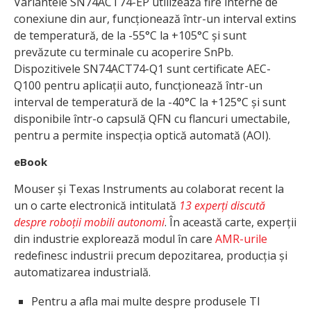
Variantele SN74ACT74-EP utilizează fire interne de
conexiune din aur, funcționează într-un interval extins
de temperatură, de la -55°C la +105°C și sunt
prevăzute cu terminale cu acoperire SnPb.
Dispozitivele SN74ACT74-Q1 sunt certificate AEC-
Q100 pentru aplicații auto, funcționează într-un
interval de temperatură de la -40°C la +125°C și sunt
disponibile într-o capsulă QFN cu flancuri umectabile,
pentru a permite inspecția optică automată (AOI).
eBook
Mouser și Texas Instruments au colaborat recent la
un o carte electronică intitulată
13 experți discută
despre roboții mobili autonomi
. În această carte, experții
din industrie explorează modul în care
AMR-urile
redefinesc industrii precum depozitarea, producția și
automatizarea industrială.
Pentru a afla mai multe despre produsele TI