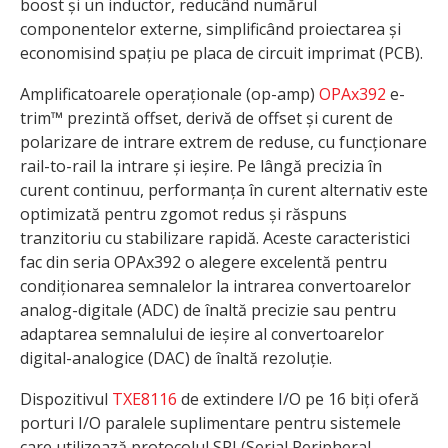
boost și un inductor, reducând numărul
componentelor externe, simplificând proiectarea și
economisind spațiu pe placa de circuit imprimat (PCB).
Amplificatoarele operaționale (op-amp)
OPAx392
e-
trim™ prezintă offset, derivă de offset și curent de
polarizare de intrare extrem de reduse, cu funcționare
rail-to-rail la intrare și ieșire. Pe lângă precizia în
curent continuu, performanța în curent alternativ este
optimizată pentru zgomot redus și răspuns
tranzitoriu cu stabilizare rapidă. Aceste caracteristici
fac din seria OPAx392 o alegere excelentă pentru
condiționarea semnalelor la intrarea convertoarelor
analog-digitale (ADC) de înaltă precizie sau pentru
adaptarea semnalului de ieșire al convertoarelor
digital-analogice (DAC) de înaltă rezoluție.
Dispozitivul
TXE8116
de extindere I/O pe 16 biți oferă
porturi I/O paralele suplimentare pentru sistemele
care utilizează protocolul SPI (Serial Peripheral