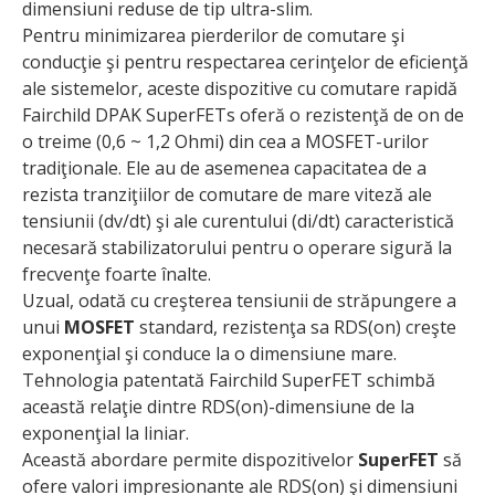
dimensiuni reduse de tip ultra-slim.
Pentru minimizarea pierderilor de comutare şi
conducţie şi pentru respectarea cerinţelor de eficienţă
ale sistemelor, aceste dispozitive cu comutare rapidă
Fairchild DPAK SuperFETs oferă o rezistenţă de on de
o treime (0,6 ~ 1,2 Ohmi) din cea a MOSFET-urilor
tradiţionale. Ele au de asemenea capacitatea de a
rezista tranziţiilor de comutare de mare viteză ale
tensiunii (dv/dt) şi ale curentului (di/dt) caracteristică
necesară stabilizatorului pentru o operare sigură la
frecvenţe foarte înalte.
Uzual, odată cu creşterea tensiunii de străpungere a
unui
MOSFET
standard, rezistenţa sa RDS(on) creşte
exponenţial şi conduce la o dimensiune mare.
Tehnologia patentată Fairchild SuperFET schimbă
această relaţie dintre RDS(on)-dimensiune de la
exponenţial la liniar.
Această abordare permite dispozitivelor
SuperFET
să
ofere valori impresionante ale RDS(on) şi dimensiuni