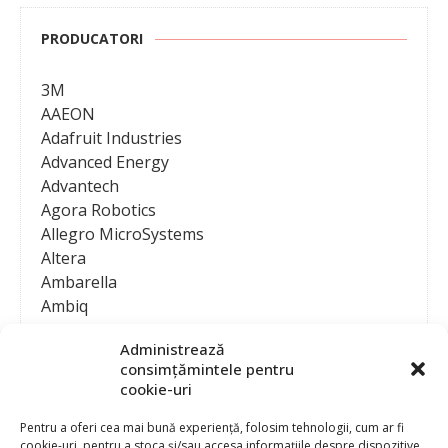
PRODUCATORI
3M
AAEON
Adafruit Industries
Advanced Energy
Advantech
Agora Robotics
Allegro MicroSystems
Altera
Ambarella
Ambiq
AMD / Xilinx
Administrează
Amphenol
consimțămintele pentru
Analog Devices
cookie-uri
Anritsu Corporation
Ansys
Pentru a oferi cea mai bună experiență, folosim tehnologii, cum ar fi
cookie-uri, pentru a stoca și/sau accesa informațiile despre dispozitive.