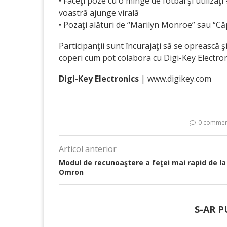
• Faceţi poze cu o minge de fotbal şi utiliz
voastră ajunge virală
• Pozaţi alături de “Marilyn Monroe” sau “Că
Participanţii sunt încurajaţi să se oprească ş
coperi cum pot colabora cu Digi-Key Electron
Digi-Key Electronics
| www.digikey.com
0 commen
Articol anterior
Modul de recunoaştere a feţei mai rapid de la
Omron
S-AR P