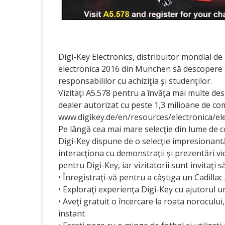
Digi-Key Electronics, distribuitor mondial de
electronica 2016 din Munchen să descopere s
responsabililor cu achiziţia şi studenţilor.
Vizitaţi A5.578 pentru a învăţa mai multe de
dealer autorizat cu peste 1,3 milioane de co
www.digikey.de/en/resources/electronica/el
Pe lângă cea mai mare selecţie din lume de c
Digi-Key dispune de o selecţie impre­sionantă 
interacţiona cu demonstraţii şi prezentări vi
pentru Digi-Key, iar vizitatorii sunt invitaţi 
• Înregistraţi-vă pentru a câştiga un Cadilla
• Exploraţi experienţa Digi-Key cu ajutorul un
• Aveţi gratuit o încercare la roata noroculu
instant