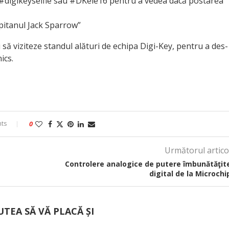
aţi #digikeyselfie sau #DKele16 pentru a vedea dacă postarea
pitanul Jack Sparrow”
i să vizi­teze standul alături de echipa Digi-Key, pentru a des­
ics.
ts
0
Următorul artico
Controlere analogice de putere îmbunătăţit
digital de la Microchi
UTEA SĂ VĂ PLACĂ ȘI