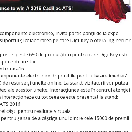
 componente electronice, invită participanţii de la expo
uportul şi colaborarea pe care Digi-Key o oferă inginerilor,
spre cei peste 650 de producători pentru care Digi-Key este
mponente în stoc.
ectronica16
omponente electronice disponibile pentru livrare imediată,
de resurse şi unelte online. La stand, vizitato­rii vor putea
deo ale acestor unelte. Interacţiunea este în centrul atenţiei
să interacţioneze cu tot ceea ce este prezentat la stand:
c ATS 2016
ei căşti pentru realitate virtuală
i, pentru şansa de a câştiga unul dintre cele 15000 de premii