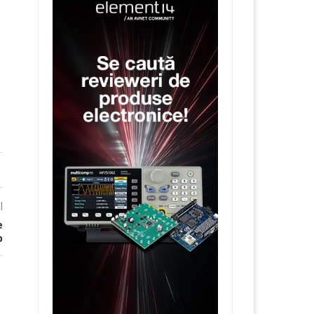
l
e
p