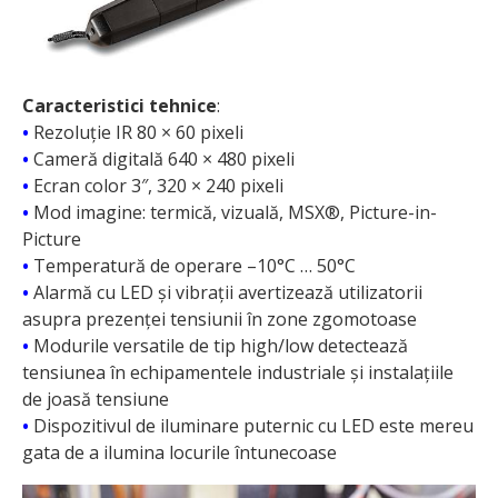
Caracteristici tehnice
:
•
Rezoluție IR 80 × 60 pixeli
•
Cameră digitală 640 × 480 pixeli
•
Ecran color 3″, 320 × 240 pixeli
•
Mod imagine: termică, vizuală, MSX®, Picture-in-
Picture
•
Temperatură de operare –10°C … 50°C
•
Alarmă cu LED și vibrații avertizează utilizatorii
asupra prezenței tensiunii în zone zgomotoase
•
Modurile versatile de tip high/low detectează
tensiunea în echipamentele industriale și instalațiile
de joasă tensiune
•
Dispozitivul de iluminare puternic cu LED este mereu
gata de a ilumina locurile întunecoase