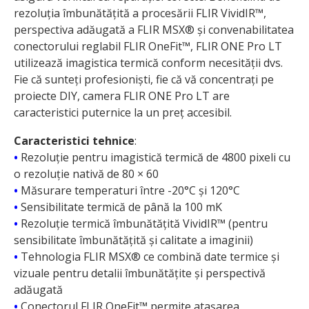
rezoluția îmbunătățită a procesării FLIR VividIR™,
perspectiva adăugată a FLIR MSX® și convenabilitatea
conectorului reglabil FLIR OneFit™, FLIR ONE Pro LT
utilizează imagistica termică conform nece­sității dvs.
Fie că sunteți profe­sioniști, fie că vă concentrați pe
proiecte DIY, camera FLIR ONE Pro LT are
caracteristici puternice la un preț accesibil.
Caracteristici tehnice
:
•
Rezoluție pentru imagistică termică de 4800 pixeli cu
o rezoluție nativă de 80 × 60
•
Măsurare temperaturi între -20°C și 120°C
•
Sensibilitate termică de până la 100 mK
•
Rezoluție termică îmbunătățită VividIR™ (pentru
sensibilitate îmbunătățită și calitate a imaginii)
•
Tehnologia FLIR MSX® ce combină date termice și
vizuale pentru detalii îmbunătățite și perspectivă
adăugată
•
Conectorul FLIR OneFit™ permite atașarea