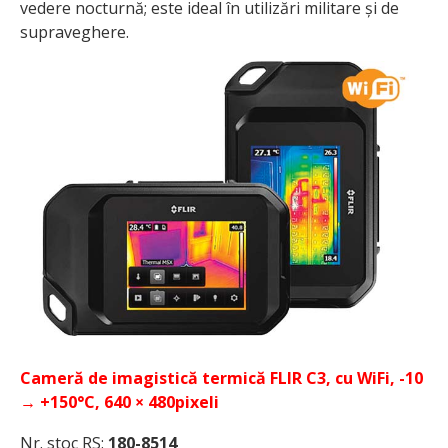
vedere nocturnă; este ideal în utilizări militare și de
supraveghere.
Cameră de imagistică termică FLIR C3, cu WiFi, -10
→ +150°C, 640 × 480pixeli
Nr. stoc RS:
180-8514