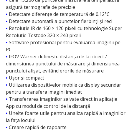
•
Cele 19,200 de puncte de măsurare a temperaturii
asigură termografie de precizie
•
Detectare diferențe de temperatură de 0.12°C
•
Detectare automată a punctelor fierbinți și reci
•
Rezoluție IR de 160 × 120 pixeli cu tehnologie Super
Rezoluție Testode 320 × 240 pixeli
•
Software profesional pentru evaluarea imaginii pe
PC
•
IFOV Warner definește distanța de la obiect /
dimensiunea punctului de măsurare și dimensiunea
punctului afișat, evitând erorile de măsurare
•
Ușor și compact
•
Utilizarea dispozitivelor mobile ca display secundar
pentru a transfera imagini imediat
•
Transferarea imaginilor salvate direct în aplicație
App cu modul de control de la distanță
•
Unelte foarte utile pentru analiza rapidă a imaginilor
la fața locului
•
Creare rapidă de rapoarte