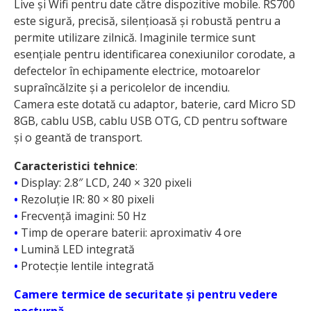
Live și Wifi pentru date către dispozitive mobile. RS700
este sigură, precisă, silențioasă și robustă pentru a
permite utilizare zilnică. Imaginile termice sunt
esențiale pentru identificarea conexiunilor corodate, a
defectelor în echipamente electrice, motoarelor
supra­încălzite și a pericolelor de incendiu.
Camera este dotată cu adaptor, baterie, card Micro SD
8GB, cablu USB, cablu USB OTG, CD pentru software
și o geantă de transport.
Caracteristici tehnice
:
•
Display: 2.8″ LCD, 240 × 320 pixeli
•
Rezoluție IR: 80 × 80 pixeli
•
Frecvență imagini: 50 Hz
•
Timp de operare baterii: aproximativ 4 ore
•
Lumină LED integrată
•
Protecție lentile integrată
Camere termice de securitate și pentru vedere
nocturnă