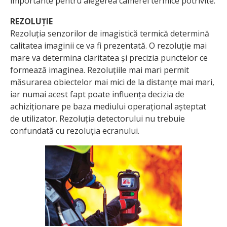
importante pentru alegerea camerei termice potrivite.
REZOLUȚIE
Rezoluția senzorilor de imagistică termică determină
calitatea imaginii ce va fi prezentată. O rezoluție mai
mare va determina claritatea și precizia punctelor ce
formează imaginea. Rezoluțiile mai mari permit
măsurarea obiectelor mai mici de la distanțe mai mari,
iar numai acest fapt poate influența decizia de
achiziționare pe baza mediului operațional așteptat
de utilizator. Rezoluția detectorului nu trebuie
confundată cu rezoluția ecranului.