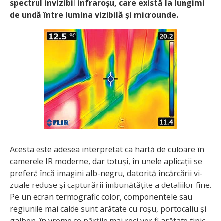
spectrul invizibil infraroșu, care există la lungimi
de undă între lumina vizibilă și microunde.
Acesta este adesea interpretat ca hartă de culoare în
camerele IR moderne, dar totuși, în unele aplicații se
preferă încă imagini alb-negru, datorită încărcării vi­
zuale reduse și capturării îmbu­nătățite a detaliilor fine.
Pe un ecran termografic color, componentele sau
regiunile mai calde sunt arătate cu roșu, portocaliu și
galben, în vreme ce părțile mai reci vor fi arătate tipic