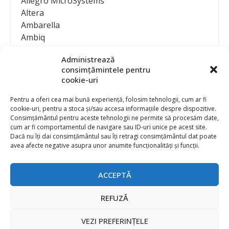
Allegro MicroSystems
Altera
Ambarella
Ambiq
AMD / Xilinx
Administrează
Amphenol
consimțămintele pentru
Analog Devices
cookie-uri
Anritsu Corporation
Ansys
Pentru a oferi cea mai bună experiență, folosim tehnologii, cum ar fi
cookie-uri, pentru a stoca și/sau accesa informațiile despre dispozitive.
APS
Consimțământul pentru aceste tehnologii ne permite să procesăm date,
Arduino
cum ar fi comportamentul de navigare sau ID-uri unice pe acest site.
Arm
Dacă nu îți dai consimțământul sau îți retragi consimțământul dat poate
avea afecte negative asupra unor anumite funcționalități și funcții.
Asentics
ASM
Astrocast
ACCEPTĂ
ATEN International
Contact
Publicitate
Atmel
REFUZĂ
Abonament la revista “Electronica Azi”
Newsletter
Atop
Politica de prelucrare a datelor (GDPR) si Cookie-uri
VEZI PREFERINȚELE
ATTEND Technology