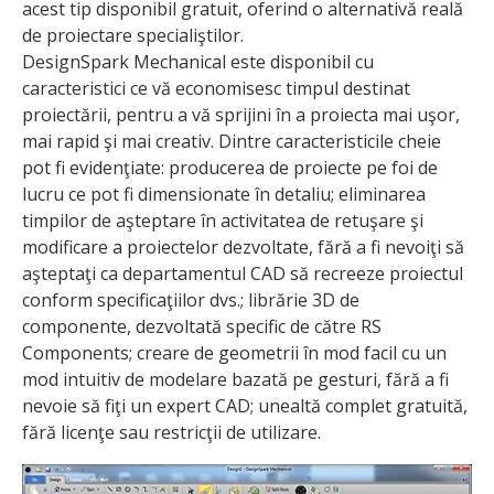
acest tip disponibil gratuit, oferind o alternativă reală
de proiectare specialiştilor.
DesignSpark Mechanical este disponibil cu
caracteristici ce vă economisesc timpul destinat
proiectării, pentru a vă sprijini în a proiecta mai uşor,
mai rapid şi mai creativ. Dintre caracteristicile cheie
pot fi evidenţiate: producerea de proiecte pe foi de
lucru ce pot fi dimensionate în detaliu; eliminarea
timpilor de aşteptare în activitatea de retuşare şi
modificare a proiectelor dezvoltate, fără a fi nevoiţi să
aşteptaţi ca departamentul CAD să recreeze proiectul
conform specificaţiilor dvs.; librărie 3D de
componente, dezvoltată specific de către RS
Components; creare de geometrii în mod facil cu un
mod intuitiv de modelare bazată pe gesturi, fără a fi
nevoie să fiţi un expert CAD; unealtă complet gratuită,
fără licenţe sau restricţii de utilizare.