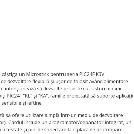
e a câştiga un Microstick pentru seria PIC24F K3V
e dezvoltare flexibilă şi uşor de folosit având alimentare
are intenţionează să dezvolte proiecte cu costuri minime
i PIC24F “KL” şi “KA”, familie proiectată să suporte aplicaţii
ensibile şi ieftine.
tă să ofere utilizare simplă într-un mediu de dezvoltare
iţi. Cardul include un programator/depanator integrat, un
i testate şi pini de conectare la o placă de prototipare