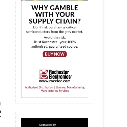
l
u
e