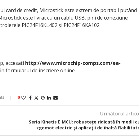
i card de credit, Microstick este extrem de portabil putând
 Microstick este livrat cu un cablu USB, pini de conexiune
ntrolerele PIC24F16KL402 şi PIC24F16KA102.
p, accesaţi
http://www.microchip-comps.com/ea-
 în formularul de înscriere online.
ts
0
Următorul artico
Seria Kinetis E MCU: robusteţe ridicată în medii c
zgomot electric şi aplicaţii de înaltă fiabilitat