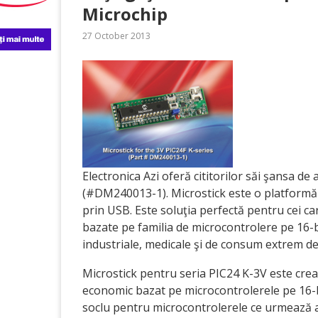
Microchip
27 October 2013
Electronica Azi oferă cititorilor săi şansa d
(#DM240013-1). Microstick este o platformă d
prin USB. Este soluţia perfectă pentru cei c
bazate pe familia de microcontrolere pe 16-biţ
industriale, medicale şi de consum extrem de s
Microstick pentru seria PIC24 K-3V este crea
economic bazat pe microcontrolerele pe 16-b
soclu pentru microcontrolerele ce urmează a f