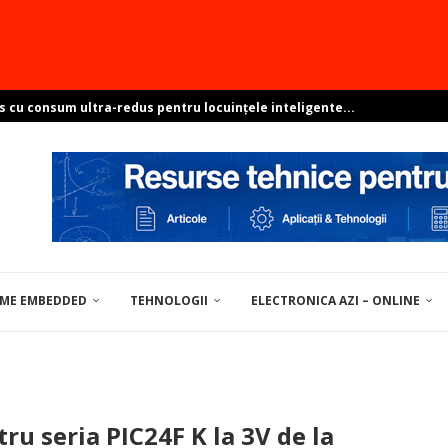
s cu consum ultra-redus pentru locuințele inteligente...
e sisteme ambientale perfect integrate?
resant? Arată-ne proiectul și poți...
pentru soluții de centre de date
ovocările dezvoltării Linux în...
EME EMBEDDED
TEHNOLOGII
ELECTRONICA AZI – ONLINE
UNELTE / MATERIALE PENTRU ELECTRONICĂ
ru seria PIC24F K la 3V de la