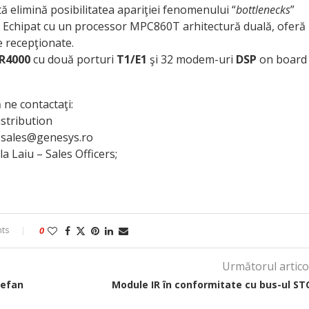
elimină posibilitatea apariţiei fenomenului “
bottlenecks
”
. Echipat cu un processor MPC860T arhitectură duală, oferă
 recepţionate.
R4000
cu două porturi
T1/E1
şi 32 modem-uri
DSP
on board
 ne contactaţi:
tribution
l: sales@genesys.ro
a Laiu – Sales Officers;
ts
0
Următorul artico
tefan
Module IR în conformitate cu bus-ul ST