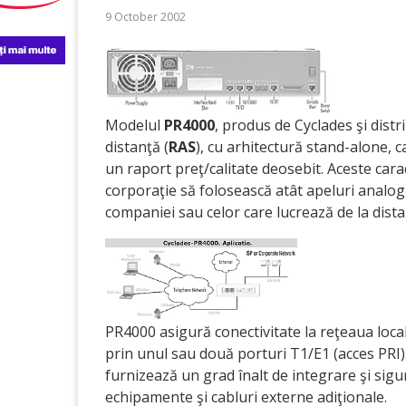
9 October 2002
Modelul
PR4000
, produs de Cyclades şi dist
distanţă (
RAS
), cu arhitectură stand-alone, 
un raport preţ/calitate deosebit. Aceste cara
corporaţie să folosească atât apeluri analogice
companiei sau celor care lucrează de la dista
PR4000 asigură conectivitate la reţeaua loc
prin unul sau două porturi T1/E1 (acces PRI
furnizează un grad înalt de integrare şi sig
echipamente şi cabluri externe adiţionale.