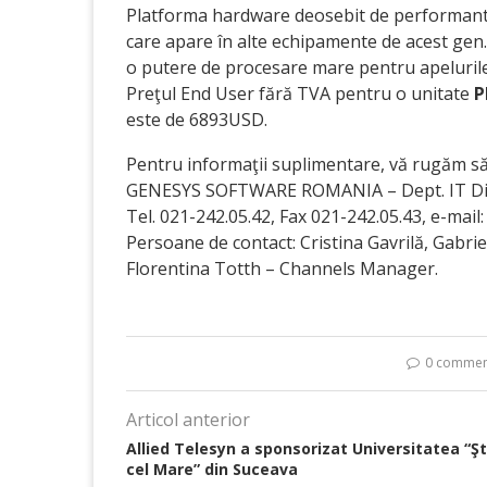
Platforma hardware deosebit de performantă 
care apare în alte echipamente de acest gen
o putere de procesare mare pentru apelurile
Preţul End User fără TVA pentru o unitate
P
este de 6893USD.
Pentru informaţii suplimentare, vă rugăm să
GENESYS SOFTWARE ROMANIA – Dept. IT Dis
Tel. 021-242.05.42, Fax 021-242.05.43, e-mai
Persoane de contact: Cristina Gavrilă, Gabriel
Florentina Totth – Channels Manager.
0 commen
Articol anterior
Allied Telesyn a sponsorizat Universitatea “Ş
cel Mare” din Suceava