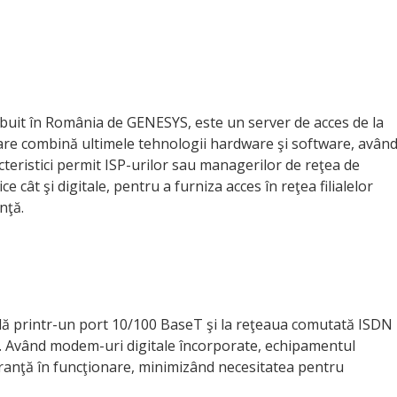
ribuit în România de GENESYS, este un server de acces de la
care combină ultimele tehnologii hardware şi software, avân
cteristici permit ISP-urilor sau managerilor de reţea de
 cât şi digitale, pentru a furniza acces în reţea filialelor
nţă.
ală printr-un port 10/100 BaseT şi la reţeaua comutată ISDN
). Având modem-uri digitale încorporate, echipamentul
uranţă în funcţionare, minimizând necesitatea pentru