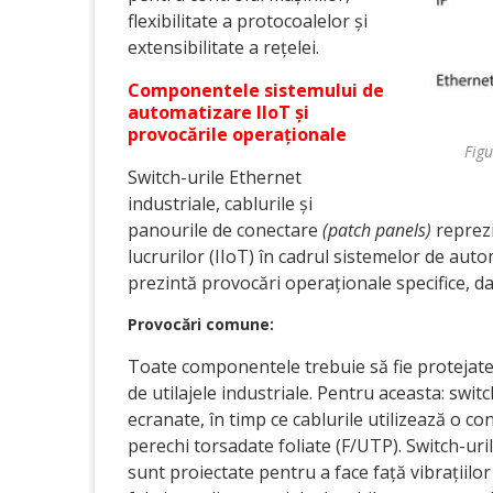
flexibilitate a protocoalelor și
extensibilitate a rețelei.
Componentele sistemului de
automatizare IIoT și
provocările operaționale
Figu
Switch-urile Ethernet
industriale, cablurile și
panourile de conectare
(patch panels)
reprezi
lucrurilor (IIoT) în cadrul sistemelor de auto
prezintă provocări operaționale specifice, da
Provocări comune:
Toate componentele trebuie să fie protejate
de utilajele industriale. Pentru aceasta: swi
ecranate, în timp ce cablurile utilizează o c
perechi torsadate foliate (F/UTP). Switch-uril
sunt proiectate pentru a face față vibrațiilor