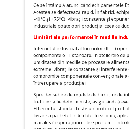
Ce se întâmplă atunci când echipamentele Eth
Acestea se defectează rapid. În fabrici, echi
-40°C și +75°C), vibrații constante și expune
industriale poate opri producția, ceea ce duce
Limitări ale performanței în mediile indu
Internetul industrial al lucrurilor (IIoT) ope
echipamentele IT standard. În atelierele de p
umiditatea din mediile de procesare aliment
extreme, vibrațiile constante și interferen
compromite componentele convenționale ale r
întrerupere a producției.
Spre deosebire de rețelele de birou, unde înt
trebuie să fie deterministe, asigurând că eve
Ethernetul standard este un protocol probabi
livrare a pachetelor de date. În schimb, aplic
mai ales în operațiuni critice precum controlu