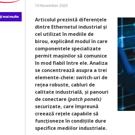
10 November 2025
Articolul prezintă diferențele
dintre Ethernetul industrial și
cel utilizat în mediile de
birou, explicând modul în care
componentele specializate
permit mașinilor să comunice
în mod fiabil între ele. Analiza
se concentrează asupra a trei
elemente-cheie: switch-uri de
rețea robuste, cabluri de
calitate industrială, și panouri
de conectare
(patch panels)
securizate, care împreună
creează rețele capabile să
funcționeze în condițiile dure
specifice mediilor industr
iale.