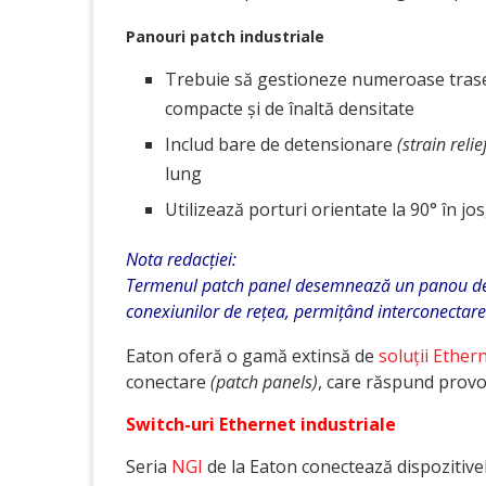
Panouri patch industriale
Trebuie să gestioneze numeroase trasee
compacte și de înaltă densitate
Includ bare de detensionare
(strain relie
lung
Utilizează porturi orientate la 90° în jo
Nota redacției:
Termenul patch panel desemnează un panou de c
conexiunilor de rețea, permițând interconectare
Eaton oferă o gamă extinsă de
soluții Ether
conectare
(patch panels)
, care răspund provo
Switch-uri Ethernet industriale
Seria
NGI
de la Eaton conectează dispozitivele