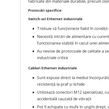
fabricate din materiale durabile, precum oțelu
Provocări specifice:
Switch-uri Ethernet industriale
Trebuie să funcționeze fiabil în condiți
Necesită intrări de alimentare cu curen
funcționarea stabilă în cazul unei alime
Au nevoie de protocoale de calitate a se
industriale critice
Cabluri Ethernet industriale
Sunt expuse direct la mediul înconjurăt
rezistență la praf și lichide
Utilizează conectori M12 specializați, c
accidentală cauzată de vibrații
Pot fi echipate cu mufe în unghi drept, ca