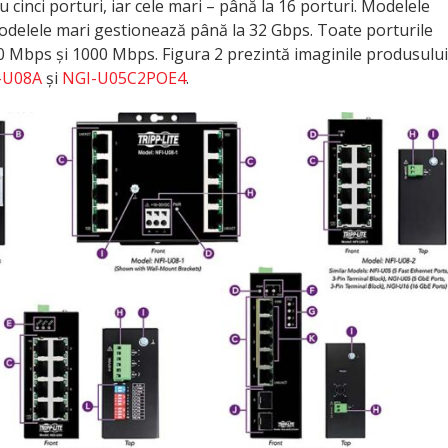
cinci porturi, iar cele mari – până la 16 porturi. Modelele
odelele mari gestionează până la 32 Gbps. Toate porturile
00 Mbps și 1000 Mbps. Figura 2 prezintă imaginile produsului
-U08A
și
NGI-U05C2POE4
.