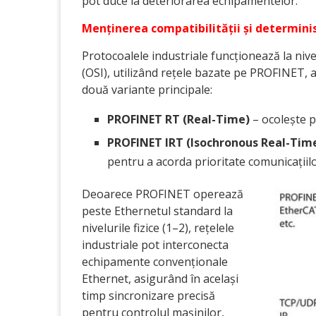
pot duce la deteriorarea echipamentelor.
Menținerea compatibilității și determini
Protocoalele industriale funcționează la niv
(OSI), utilizând rețele bazate pe PROFINET, 
două variante principale:
PROFINET RT (Real-Time)
– ocolește p
PROFINET IRT (Isochronous Real-Tim
pentru a acorda prioritate comunicațiilo
Deoarece PROFINET operează
peste Ethernetul standard la
nivelurile fizice (1–2), rețelele
industriale pot interconecta
echipamente convenționale
Ethernet, asigurând în același
timp sincronizare precisă
pentru controlul mașinilor,