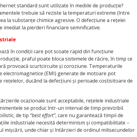
ernet standard sunt utilizate în mediile de producție?
pamentele trebuie să reziste la temperaturi extreme (între
rea la substanțe chimice agresive. O defecțiune a rețelei
 imediat la pierderi financiare semnificative.
striale
rează în condiții care pot scoate rapid din funcțiune
roducție, praful poate bloca sistemele de răcire, în timp ce
ară provoacă scurtcircuite și coroziune. Temperaturile
țele electromagnetice (EMI) generate de motoare pot
ețelelor, ducând la defecțiuni și perioade costisitoare de
ârzierile ocazionale sunt acceptabile, rețelele industriale
nimentele se produc într-un interval de timp previzibil.
listic, de tip
“best effort”
, care nu garantează timpii de
ațiile industriale necesită determinism și compatibilitate –
l mișcării, unde chiar și întârzieri de ordinul milisecundelor