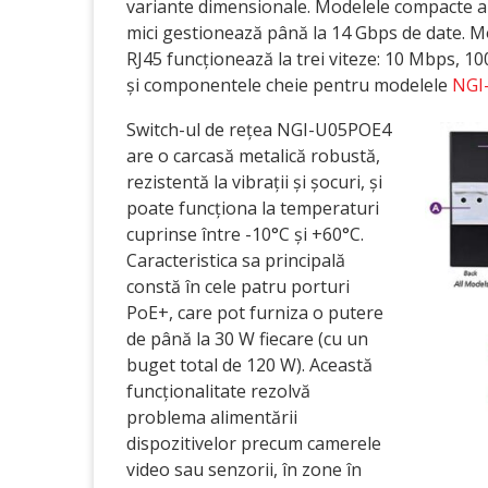
variante dimensionale. Modelele compacte au 
mici gestionează până la 14 Gbps de date. M
RJ45 funcționează la trei viteze: 10 Mbps, 1
și componentele cheie pentru modelele
NGI
Switch-ul de rețea NGI-U05POE4
are o carcasă metalică robustă,
rezistentă la vibrații și șocuri, și
poate funcționa la temperaturi
cuprinse între -10°C și +60°C.
Caracteristica sa principală
constă în cele patru porturi
PoE+, care pot furniza o putere
de până la 30 W fiecare (cu un
buget total de 120 W). Această
funcționalitate rezolvă
problema alimentării
dispozitivelor precum camerele
video sau senzorii, în zone în