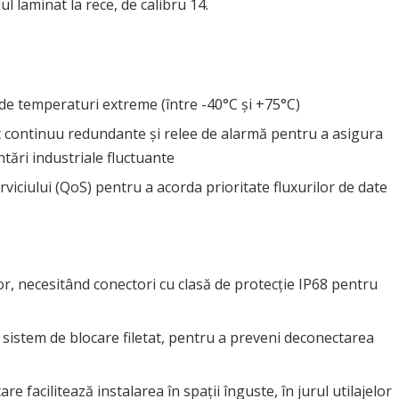
l laminat la rece, de calibru 14.
i de temperaturi extreme (între -40°C și +75°C)
t continuu redundante și relee de alarmă pentru a asigura
ntări industriale fluctuante
rviciului (QoS) pentru a acorda prioritate fluxurilor de date
or, necesitând conectori cu clasă de protecție IP68 pentru
u sistem de blocare filetat, pentru a preveni deconectarea
re facilitează instalarea în spații înguste, în jurul utilajelor