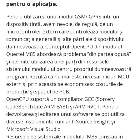
pentru o aplicație.
Pentru utilizarea unui modul GSM/ GPRS într-un
dispozitiv țintă, avem nevoie, de regulă, de un
microcontroler extern care controlează modulul şi
comunicația generală şi alte părți ale dispozitivului
dumneavoastră. Conceptul OpenCPU din modulul
Quectel M85 abordează problema “din partea opusă”
şi permite utilizarea unei părți din resursele
sistemului modulului pentru propriul dumnea­voastră
program. Rezultă că nu mai este necesar niciun MCU
extern şi prin aceasta se economisesc costurile de
producție şi spațiul pe PCB.
OpenCPU suportă un compilator GCC (Sorcery
CodeBench Lite ARM EABI) şi ARM RVCT. Pentru
dezvoltarea şi editarea unui software se pot utiliza
diverse instrumente cum ar fi Source Insight şi
Microsoft Visual Studio.
Resursele de sistem ale modulului M85 constau în