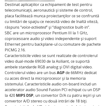
Destinat aplicaţiilor ca echipament de test pentru
telecomunicaţii, aeronautică şi sisteme de control,
placa facilitează munca proiectanţilor ce se confruntă
cu limitări de spaţiu ce necesită video de înaltă viteză,
răspuns “
voice-activated
” şi “diagnostice built-in”.
SBC are un microprocesor Pentium III la 1 GHz,
coprocesoare audio şi video independente şi suport
Ethernet pentru backplane-ul cu comutare de pachete
PICMG 2.16.
Caracteristicile video se sunt realizate de controlerul
video dual-mode 69030 de la Asiliant, ce suportă
ambele standarde RGB analog şi DVI digital video.
Controlerul video are un bus
AGP
de 66MHz dedicat
cu acces direct la microprocesor şi la memoria
sistemului. Caracteristicile audio on-board includ un
accelerator audio Sound Fusion PCI echipat cu un DSP
la 420
MIPS DSP
, un convertor D/A cu patru ieşiri şi un
convertor A/D stereo cu două intrări de 18 biţi.