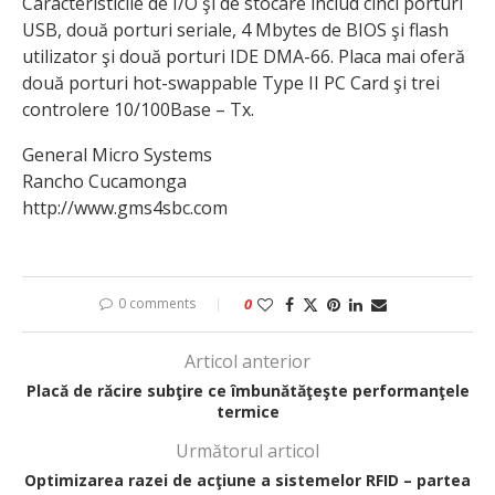
Caracteristicile de I/O şi de stocare includ cinci porturi
USB, două porturi seriale, 4 Mbytes de BIOS şi flash
utilizator şi două porturi IDE DMA-66. Placa mai oferă
două porturi hot-swappable Type II PC Card şi trei
controlere 10/100Base – Tx.
General Micro Systems
Rancho Cucamonga
http://www.gms4sbc.com
0 comments
0
Articol anterior
Placă de răcire subţire ce îmbunătăţeşte performanţele
termice
Următorul articol
Optimizarea razei de acţiune a sistemelor RFID – partea