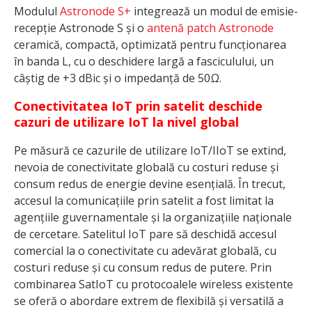
Modulul
Astronode S+
integrează un modul de emisie-
recepție Astronode S și o
antenă patch Astronode
ceramică, compactă, optimizată pentru funcționarea
în banda L, cu o deschidere largă a fasciculului, un
câștig de +3 dBic și o impedanță de 50Ω.
Conectivitatea IoT prin satelit deschide
cazuri de utilizare IoT la nivel global
Pe măsură ce cazurile de utilizare IoT/IIoT se extind,
nevoia de conectivitate globală cu costuri reduse și
consum redus de energie devine esențială. În trecut,
accesul la comunicațiile prin satelit a fost limitat la
agențiile guvernamentale și la organizațiile naționale
de cercetare. Satelitul IoT pare să deschidă accesul
comercial la o conectivitate cu adevărat globală, cu
costuri reduse și cu consum redus de putere. Prin
combinarea SatIoT cu protocoalele wireless existente
se oferă o abordare extrem de flexibilă și versatilă a