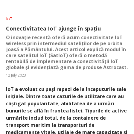
IoT
Conectivitatea IoT ajunge în spațiu
O inovație recentă oferă acum conectivitate IoT
wireless prin intermediul sateliților de pe orbita
joasă a Pământului. Acest articol explică modul în
care satelitul IoT (SatIoT) oferă o metodă
rentabilă de implementare a conectivității IoT
globale și evidențiază gama de produse Astrocast.
12 July 2023
IoT a evoluat cu pași repezi de la începuturile sale
inițiale. Dintre toate cazurile de utilizare care au
câștigat popularitate, abilitatea de a urmări
bunurile se află în fruntea listei. Tipurile de active
urmărite includ totul, de la containere de
transport maritim la transporturi de
medicamente vitale, utilaje de mare capacitate și