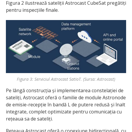
Figura 2 ilustrează sateliții Astrocast CubeSat pregătiți
pentru inspecțiile finale.
Figura 3: Serviciul Astrocast SatIoT. (Sursa: Astrocast)
Pe lângă construcția și implementarea constelației de
sateliți, Astrocast oferă o familie de module Astronode
de emisie-recepție în bandă L de putere redusă și înalt
integrate, complet optimizate pentru comunicația cu
rețeaua sa de sateliți.
Rețeaua Astrocast oferă o conexiune bidirecțională, cu