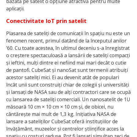
bazată pe satelit o opțiune atractivă pentru multe
aplicații.
Conectivitate IoT prin satelit
Plasarea de sateliți de comunicații în spațiu nu este un
fenomen recent, primul datând de la începutul anilor
’60. Cu toate acestea, în ultimul deceniu s-a înregistrat
o creștere spectaculoasă a lansării de sateliți compacți
și ieftini, mulți dintre ei nefiind mai mari decât o cutie
de pantofi. CubeSat și nanoSat sunt termenii atribuiți
acestor sateliți mici. Ei au devenit atât de populari
încât unii sunt construiți chiar de colegii și universități
și lansați de NASA sau de alți contractori care se ocupă
cu lansarea de sateliți comerciali. Un nanosatelit de 1U
măsoară 10 cm × 10 cm × 10 cm și, de obicei, nu
cântărește mai mult de 1,3 kg. Inițiativa NASA de
lansare a sateliților CubeSat oferă instituțiilor de
învățământ, muzeelor și centrelor științifice acces la
spațiu cu costuri reduse. Pot fi lansați simultan zeci de