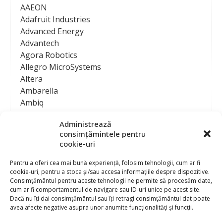
AAEON
Adafruit Industries
Advanced Energy
Advantech
Agora Robotics
Allegro MicroSystems
Altera
Ambarella
Ambiq
AMD / Xilinx
Administrează
Amphenol
consimțămintele pentru
Analog Devices
cookie-uri
Anritsu Corporation
Ansys
Pentru a oferi cea mai bună experiență, folosim tehnologii, cum ar fi
cookie-uri, pentru a stoca și/sau accesa informațiile despre dispozitive.
APS
Consimțământul pentru aceste tehnologii ne permite să procesăm date,
Arduino
cum ar fi comportamentul de navigare sau ID-uri unice pe acest site.
Arm
Dacă nu îți dai consimțământul sau îți retragi consimțământul dat poate
avea afecte negative asupra unor anumite funcționalități și funcții.
Asentics
ASM