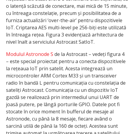
o latență scăzută de conectare, mai mică de 15 minute,
cu întreaga constelație, precum și posibilitatea de a
furniza actualizări ‘over-the-air’ pentru dispozitivele
IoT. Criptarea AES multi-level pe 256-biți este utilizată
în întreaga rețea. Figura 3 evidențiază arhitectura de
nivel înalt a serviciului Astrocast SatIoT.
Modulul Astronode S
de la Astrocast – vedeți figura 4
– este special proiectat pentru a conecta dispozitivele
la rețeaua IoT prin satelit. Acesta integrează un
microcontroler ARM Cortex M33 și un transceiver
radio în bandă L pentru comunicația cu constelația de
sateliți Astrocast. Comunicația cu un dispozitiv IoT
gazdă se realizează prin intermediul unui UART de
joasă putere, pe lângă porturile GPIO. Datele pot fi
stocate în orice moment în bufferul de mesaje al
Astronode, cu până la 8 mesaje, fiecare având o
sarcină utilă de până la 160 de octeți. Acestea sunt
trimise automat la următoarea trecere a satelitului.