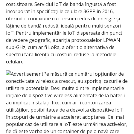
costisitoare. Serviciul IoT de bandă îngustă a fost
încorporat în specificațiile celulare 3GPP în 2016,
oferind o conexiune cu consum redus de energie și
lățime de bandă redusă, ideală pentru mulți senzori
IoT. Pentru implementările IoT dispersate din punct
de vedere geografic, apariția protocoalelor LPWAN
sub-GHz, cum ar fi LoRa, a oferit o alternativă de
spectru fără licență cu costuri reduse la metodele
celulare.
Pe măsură ce numărul opțiunilor de
conectivitate wireless a crescut, au sporit și cazurile de
utilizare potențiale. Deși multe dintre implementările
inițiale de dispozitive wireless alimentate de la baterii
au implicat instalații fixe, cum ar fi contorizarea
utilităților, posibilitatea de a dezvolta dispozitive IoT
în scopuri de urmărire a accelerat adoptarea. Cel mai
popular caz de utilizare a IoT este urmărirea activelor,
fie că este vorba de un container de pe o navă care