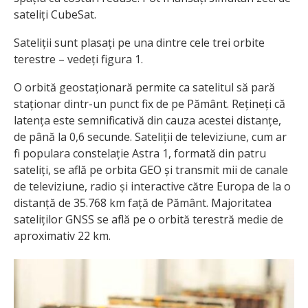
sateliți CubeSat.
Sateliții sunt plasați pe una dintre cele trei orbite
terestre – vedeți figura 1.
O orbită geostaționară permite ca satelitul să pară
staționar dintr-un punct fix de pe Pământ. Rețineți că
latența este semnificativă din cauza acestei distanțe,
de până la 0,6 secunde. Sateliții de televiziune, cum ar
fi populara constelație Astra 1, formată din patru
sateliți, se află pe orbita GEO și transmit mii de canale
de televiziune, radio și interactive către Europa de la o
distanță de 35.768 km față de Pământ. Majoritatea
sateliților GNSS se află pe o orbită terestră medie de
aproximativ 22 km.