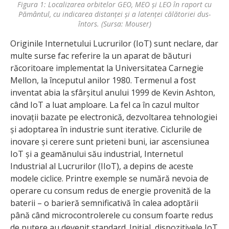
Figura 1: Localizarea orbitelor GEO, MEO și LEO în raport cu
Pământul, cu indicarea distanței și a latenței călătoriei dus-
întors. (Sursa: Mouser)
Originile Internetului Lucrurilor (IoT) sunt neclare, dar
multe surse fac referire la un aparat de băuturi
răcoritoare implementat la Universitatea Carnegie
Mellon, la începutul anilor 1980. Termenul a fost
inventat abia la sfârșitul anului 1999 de Kevin Ashton,
când IoT a luat amploare. La fel ca în cazul multor
inovații bazate pe electronică, dezvoltarea tehnologiei
și adoptarea în industrie sunt iterative. Ciclurile de
inovare și cerere sunt prieteni buni, iar ascensiunea
IoT și a geamănului său industrial, Internetul
Industrial al Lucrurilor (IIoT), a depins de aceste
modele ciclice. Printre exemple se numără nevoia de
operare cu consum redus de energie provenită de la
baterii – o barieră semnificativă în calea adoptării
până când microcontrolerele cu consum foarte redus
de putere au devenit standard. Inițial, dispozitivele IoT