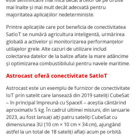
mai înalte și mai mult decât adecvată pentru
majoritatea aplicațiilor nedeterministe.
Printre aplicațiile care pot beneficia de conectivitatea
SatIoT se numără agricultura inteligentă, urmărirea
globală a activelor și monitorizarea performanțelor
utilajelor grele. Alte cazuri de utilizare includ
colectarea datelor de la balize aflate la mare adâncime
și optimizarea combustibilului pentru navele maritime.
Astrocast oferă conectivitate SatIoT
Astrocast este un exemplu de furnizor de conectivitate
IoT prin satelit care lansează din 2019 sateliți CubeSat
– în principal împreună cu SpaceX – aceștia cântărind
aproximativ 5 kg. În cadrul ultimei misiuni, din ianuarie
2023, au fost lansați alți patru sateliți CubeSat cu
dimensiunea 3U (10 cm × 10 cm × 34 cm), ajungând
astfel la un total de 18 sateliți aflați acum pe orbită.