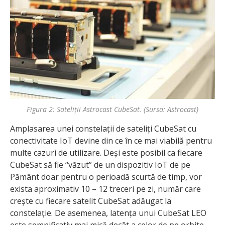
Figura 2: Sateliții Astrocast CubeSat. (Sursa: Astrocast)
Amplasarea unei constelații de sateliți CubeSat cu
conectivitate IoT devine din ce în ce mai viabilă pentru
multe cazuri de utilizare. Deși este posibil ca fiecare
CubeSat să fie “văzut” de un dispozitiv IoT de pe
Pământ doar pentru o perioadă scurtă de timp, vor
exista aproximativ 10 – 12 treceri pe zi, număr care
crește cu fiecare satelit CubeSat adăugat la
constelație. De asemenea, latența unui CubeSat LEO
este semnificativ mai mică decât a celor de pe orbite