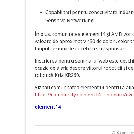
Capabilități pentru conectivitate indust
Sensitive Networking
În plus, comunitatea element14 și AMD vor ofe
valoare de aproximativ 430 de dolari, celor t
timpul sesiunii de întrebări și răspunsuri.
Înscrierea pentru seminarul web este deschi
ocazie de a afla despre viitorul roboticii și d
robotică Kria KR260.
Vizitați comunitatea element14 pentru a afla 
https://community.element14.com/learn/eve
element14
0 commen