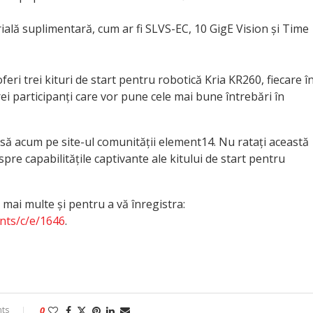
rială suplimentară, cum ar fi SLVS-EC, 10 GigE Vision și Time
ri trei kituri de start pentru robotică Kria KR260, fiecare î
rei participanți care vor pune cele mai bune întrebări în
să acum pe site-ul comunității element14. Nu ratați această
espre capabilitățile captivante ale kitului de start pentru
mai multe și pentru a vă înregistra:
nts/c/e/1646
.
ts
0