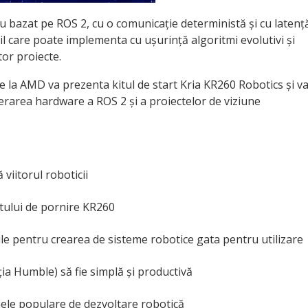
 bazat pe ROS 2, cu o comunicație deterministă și cu latenț
il care poate implementa cu ușurință algoritmi evolutivi și
tor proiecte.
e la AMD va prezenta kitul de start Kria KR260 Robotics și v
erarea hardware a ROS 2 și a proiectelor de viziune
 viitorul roboticii
tului de pornire KR260
ile pentru crearea de sisteme robotice gata pentru utilizare
ia Humble) să fie simplă și productivă
ele populare de dezvoltare robotică