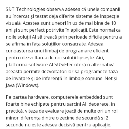
S&T Technologies observă adesea că unele companii
au încercat și testat deja diferite sisteme de inspecție
vizuală. Acestea sunt uneori în uz de mai bine de 10
ani și sunt perfect potrivite în aplicații. Este normal ca
noile soluții AI să treacă prin perioade dificile pentru a
se afirma în fața soluțiilor consacrate. Adesea,
cunoașterea unui limbaj de programare eficient
pentru dezvoltarea de noi soluții lipsește. Aici,
platforma software AI SUSiEtec oferă o alternativă:
aceasta permite dezvoltatorilor să programeze faza
de învățare și de inferență în limbaje comune .Net și
Java (Windows).
Pe partea hardware, computerele embedded sunt
foarte bine echipate pentru sarcini AI, deoarece, în
practică, viteza de evaluare joacă de multe ori un rol
minor: diferența dintre o zecime de secundă și 2
secunde nu este adesea decisivă pentru aplicație.