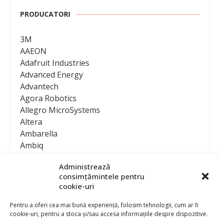
PRODUCATORI
3M
AAEON
Adafruit Industries
Advanced Energy
Advantech
Agora Robotics
Allegro MicroSystems
Altera
Ambarella
Ambiq
AMD / Xilinx
Administrează
Amphenol
consimțămintele pentru
Analog Devices
cookie-uri
Anritsu Corporation
Ansys
Pentru a oferi cea mai bună experiență, folosim tehnologii, cum ar fi
cookie-uri, pentru a stoca și/sau accesa informațiile despre dispozitive.
APS