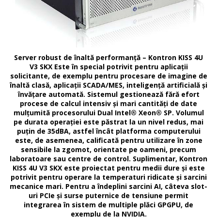
Server robust de înaltă performanță – Kontron KISS 4U
V3 SKX Este în special potrivit pentru aplicații
solicitante, de exemplu pentru procesare de imagine de
înaltă clasă, aplicații SCADA/MES, inteligență artificială și
învățare automată. Sistemul gestionează fără efort
procese de calcul intensiv și mari cantități de date
mulțumită procesorului Dual Intel® Xeon® SP. Volumul
pe durata operației este păstrat la un nivel redus, mai
puțin de 35dBA, astfel încât platforma computerului
este, de asemenea, calificată pentru utilizare în zone
sensibile la zgomot, orientate pe oameni, precum
laboratoare sau centre de control. Suplimentar, Kontron
KISS 4U V3 SKX este proiectat pentru medii dure și este
potrivit pentru operare la temperaturi ridicate și sarcini
mecanice mari. Pentru a îndeplini sarcini AI, câteva slot-
uri PCIe și surse puternice de tensiune permit
integrarea în sistem de multiple plăci GPGPU, de
exemplu de la NVIDIA.