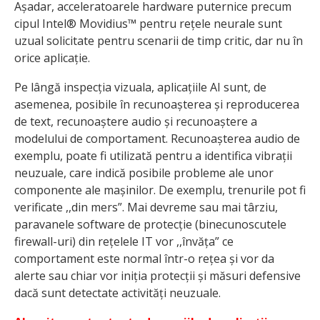
Așadar, acceleratoarele hardware puternice precum
cipul Intel® Movidius™ pentru rețele neurale sunt
uzual solicitate pentru scenarii de timp critic, dar nu în
orice aplicație.
Pe lângă inspecția vizuala, aplicațiile AI sunt, de
asemenea, posibile în recunoașterea și reproducerea
de text, recunoaștere audio și recunoaștere a
modelului de comportament. Recunoașterea audio de
exemplu, poate fi utilizată pentru a identifica vibrații
neuzuale, care indică posibile probleme ale unor
componente ale mașinilor. De exemplu, trenurile pot fi
verificate ,,din mers”. Mai devreme sau mai târziu,
paravanele software de protecție (binecunoscutele
firewall-uri) din rețelele IT vor ,,învăța” ce
comportament este normal într-o rețea și vor da
alerte sau chiar vor iniția protecții și măsuri defensive
dacă sunt detectate activități neuzuale.