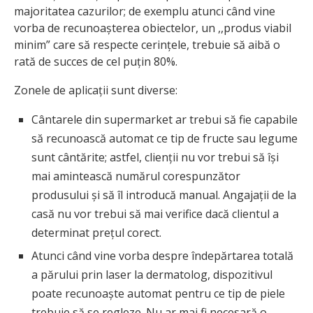
majoritatea cazurilor; de exemplu atunci când vine
vorba de recunoașterea obiectelor, un ,,produs viabil
minim” care să respecte cerințele, trebuie să aibă o
rată de succes de cel puțin 80%.
Zonele de aplicații sunt diverse:
Cântarele din supermarket ar trebui să fie capabile
să recunoască automat ce tip de fructe sau legume
sunt cântărite; astfel, clienții nu vor trebui să își
mai amintească numărul corespunzător
produsului și să îl introducă manual. Angajații de la
casă nu vor trebui să mai verifice dacă clientul a
determinat prețul corect.
Atunci când vine vorba despre îndepărtarea totală
a părului prin laser la dermatolog, dispozitivul
poate recunoaște automat pentru ce tip de piele
trebuie să se regleze. Nu ar mai fi necesară o