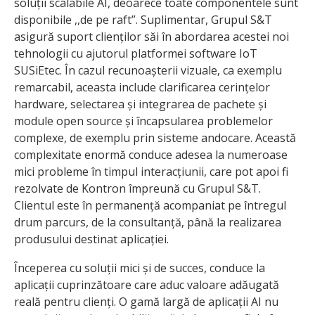
soluții scalabile AI, deoarece toate componentele sunt
disponibile ,,de pe raft”. Suplimentar, Grupul S&T
asigură suport clienților săi în abordarea acestei noi
tehnologii cu ajutorul platformei software IoT
SUSiEtec. În cazul recunoașterii vizuale, ca exemplu
remarcabil, aceasta include clarificarea cerințelor
hardware, selectarea și integrarea de pachete și
module open source și încapsularea problemelor
complexe, de exemplu prin sisteme andocare. Această
complexitate enormă conduce adesea la numeroase
mici probleme în timpul interacțiunii, care pot apoi fi
rezolvate de Kontron împreună cu Grupul S&T.
Clientul este în permanență acompaniat pe întregul
drum parcurs, de la consultanță, până la realizarea
produsului destinat aplicației.
Începerea cu soluții mici și de succes, conduce la
aplicații cuprinzătoare care aduc valoare adăugată
reală pentru clienți. O gamă largă de aplicații AI nu