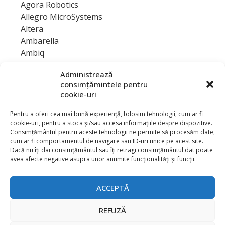
Agora Robotics
Allegro MicroSystems
Altera
Ambarella
Ambiq
AMD / Xilinx
Administrează
Amphenol
consimțămintele pentru
Analog Devices
cookie-uri
Anritsu Corporation
Ansys
Pentru a oferi cea mai bună experiență, folosim tehnologii, cum ar fi
cookie-uri, pentru a stoca și/sau accesa informațiile despre dispozitive.
APS
Consimțământul pentru aceste tehnologii ne permite să procesăm date,
Arduino
cum ar fi comportamentul de navigare sau ID-uri unice pe acest site.
Arm
Dacă nu îți dai consimțământul sau îți retragi consimțământul dat poate
avea afecte negative asupra unor anumite funcționalități și funcții.
Asentics
ASM
Astrocast
ACCEPTĂ
ATEN International
Contact
Publicitate
Atmel
REFUZĂ
Abonament la revista “Electronica Azi”
Newsletter
Atop