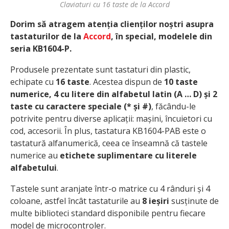
Claviaturi cu 16 taste de la Accord
Dorim să atragem atenția clienților noștri asupra
tastaturilor de la
Accord
, în special, modelele din
seria KB1604-P.
Produsele prezentate sunt tastaturi din plastic,
echipate cu
16 taste
. Acestea dispun de
10 taste
numerice, 4 cu litere din alfabetul latin (A … D) și 2
taste cu caractere speciale (* și #)
, făcându-le
potrivite pentru diverse aplicații: mașini, încuietori cu
cod, accesorii. În plus, tastatura KB1604-PAB este o
tastatură alfanumerică, ceea ce înseamnă că tastele
numerice au
etichete suplimentare cu literele
alfabetului
.
Tastele sunt aranjate într-o matrice cu 4 rânduri și 4
coloane, astfel încât tastaturile au
8 ieșiri
susținute de
multe biblioteci standard disponibile pentru fiecare
model de microcontroler.