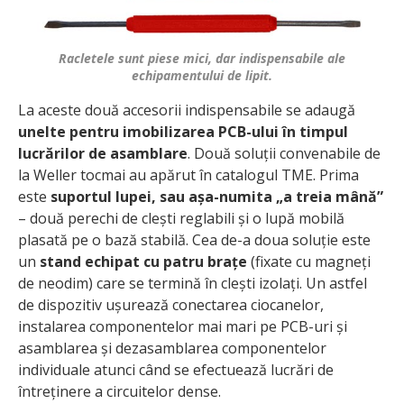
Racletele sunt piese mici, dar indispensabile ale
echipamentului de lipit.
La aceste două accesorii indispensabile se adaugă
unelte pentru imobilizarea PCB-ului în timpul
lucrărilor de asamblare
. Două soluții convenabile de
la Weller tocmai au apărut în catalogul TME. Prima
este
suportul lupei, sau așa-numita „a treia mână”
– două perechi de clești reglabili și o lupă mobilă
plasată pe o bază stabilă. Cea de-a doua soluție este
un
stand echipat cu patru brațe
(fixate cu magneți
de neodim) care se termină în clești izolați. Un astfel
de dispozitiv ușurează conectarea ciocanelor,
instalarea componentelor mai mari pe PCB-uri și
asamblarea și dezasamblarea componentelor
individuale atunci când se efectuează lucrări de
întreținere a circuitelor dense.