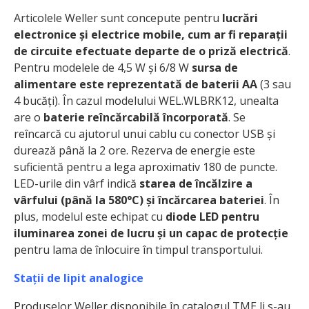
Articolele Weller sunt concepute pentru
lucrări
electronice și electrice mobile, cum ar fi reparații
de circuite efectuate departe de o priză electrică
.
Pentru modelele de 4,5 W și 6/8 W
sursa de
alimentare este reprezentată de baterii AA
(3 sau
4 bucăți). În cazul modelului WEL.WLBRK12, unealta
are o
baterie reîncărcabilă încorporată
. Se
reîncarcă cu ajutorul unui cablu cu conector USB și
durează până la 2 ore. Rezerva de energie este
suficientă pentru a lega aproximativ 180 de puncte.
LED-urile din vârf indică
starea de încălzire a
vârfului (până la 580°C) și încărcarea bateriei
. În
plus, modelul este echipat cu
diode LED pentru
iluminarea zonei de lucru și un capac de protecție
pentru lama de înlocuire în timpul transportului.
Stații de lipit analogice
Produselor Weller disponibile în catalogul TME li s-au