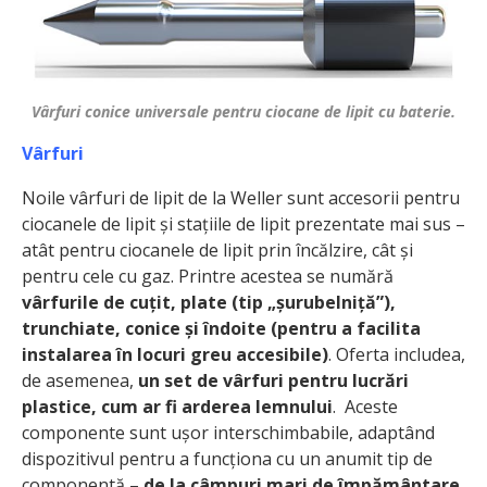
Vârfuri conice universale pentru ciocane de lipit cu baterie.
Vârfuri
Noile vârfuri de lipit de la Weller sunt accesorii pentru
ciocanele de lipit și stațiile de lipit prezentate mai sus –
atât pentru ciocanele de lipit prin încălzire, cât și
pentru cele cu gaz. Printre acestea se numără
vârfurile de cuțit, plate (tip „șurubelniță”),
trunchiate, conice și îndoite (pentru a facilita
instalarea în locuri greu accesibile)
. Oferta includea,
de asemenea,
un set de vârfuri pentru lucrări
plastice, cum ar fi arderea lemnului
. Aceste
componente sunt ușor interschimbabile, adaptând
dispozitivul pentru a funcționa cu un anumit tip de
componentă –
de la câmpuri mari de împământare,