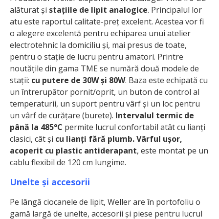
alăturat și
stațiile de lipit analogice
. Principalul lor
atu este raportul calitate-preț excelent. Acestea vor fi
o alegere excelentă pentru echiparea unui atelier
electrotehnic la domiciliu și, mai presus de toate,
pentru o stație de lucru pentru amatori. Printre
noutățile din gama TME se numără două modele de
stații:
cu putere de 30W și 80W
. Baza este echipată cu
un întrerupător pornit/oprit, un buton de control al
temperaturii, un suport pentru vârf și un loc pentru
un vârf de curățare (burete).
Intervalul termic de
până la 485°C
permite lucrul confortabil atât cu lianți
clasici, cât și
cu lianți fără plumb. Vârful ușor,
acoperit cu plastic antiderapant
, este montat pe un
cablu flexibil de 120 cm lungime.
Unelte și accesorii
Pe lângă ciocanele de lipit, Weller are în portofoliu o
gamă largă de unelte, accesorii și piese pentru lucrul