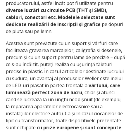
producătorului, astfel încât pot fi utilizate pentru
diverse lucrări cu circuite PCB (THT și SMD),
cabluri, conectori etc.
Modelele selectate sunt
dedicate realizării de inscripții și grafice
pe dopuri
de plută sau pe lemn.
Acestea sunt prevăzute cu un suport și vârfuri care
facilitează gravarea marcajelor, caligrafia și desenele,
precum și cu un suport pentru lame de precizie – după
ce s-au încălzit, puteți realiza cu ușurință tăieturi
precise în plastic. În cazul articolelor destinate lucrului
cu sudura, un avantaj al produselor Weller este inelul
de LED-uri plasat în partea frontală a
vârfului, care
luminează perfect zona de lucru
, chiar și atunci
când se lucrează la un unghi neobișnuit (de exemplu,
la repararea aparatelor electrocasnice sau a
instalațiilor electrice auto). Ca și în cazul ciocanelor de
lipit cu transformator, toate dispozitivele prezentate
sunt echipate
cu prize europene și sunt concepute