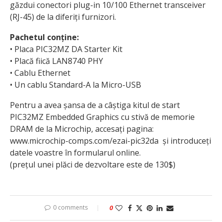
găzdui conectori plug-in 10/100 Ethernet transceiver
(RJ-45) de la diferiți furnizori.
Pachetul conține:
• Placa PIC32MZ DA Starter Kit
• Placă fiică LAN8740 PHY
• Cablu Ethernet
• Un cablu Standard-A la Micro-USB
Pentru a avea șansa de a câștiga kitul de start
PIC32MZ Embedded Graphics cu stivă de memorie
DRAM de la Microchip, accesați pagina:
www.microchip-comps.com/ezai-pic32da și introduceți
datele voastre în formularul online.
(prețul unei plăci de dezvoltare este de 130$)
0 comments
0