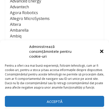
Advanced Energy
Advantech
Agora Robotics
Allegro MicroSystems
Altera
Ambarella
Ambiq
AMD / Xilinx
Administrează
Amphenol
consimțămintele pentru
Analog Devices
cookie-uri
Anritsu Corporation
Ansys
Pentru a oferi cea mai bună experiență, folosim tehnologii, cum ar fi
cookie-uri, pentru a stoca și/sau accesa informațiile despre dispozitive.
APS
Consimțământul pentru aceste tehnologii ne permite să procesăm date,
Arduino
cum ar fi comportamentul de navigare sau ID-uri unice pe acest site.
Arm
Dacă nu îți dai consimțământul sau îți retragi consimțământul dat poate
avea afecte negative asupra unor anumite funcționalități și funcții.
Asentics
ASM
Astrocast
ACCEPTĂ
ATEN International
Contact
Publicitate