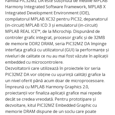
Familia PIC32MZ DA este susținută de mediile MPLAB
Harmony Integrated Software Framework, MPLAB X
Integrated Development Environment (IDE),
compilatorul MPLAB XC32 pentru PIC32, depanatorul
(in-circuit) MPLAB ICD 3 și emulatorul (in-circuit)
MPLAB REAL ICE™, de la Microchip. Dispunând de
controler grafic integrat, procesor grafic și de 32MB
de memorie DDR2 DRAM, seria PIC32MZ DA împinge
interfața grafică cu utilizatorul (GUI) la performanțe și
niveluri de calitate ce nu au mai fost văzute în aplicații
embedded cu microcontrolere.
Dezvoltatorii care utilizează în proiectele lor seria
PIC32MZ DA vor obține cu ușurință calități grafice la
un nivel oferit până acum doar de microprocesoare.
Împreună cu MPLAB Harmony Graphics 2.0,
proiectanții vor finaliza aplicații grafice mai repede
decât se credea vreodată. Pentru prototipare și
dezvoltare, kitul PIC32MZ Embedded Graphic cu
memorie DRAM dispune de un soclu care poate