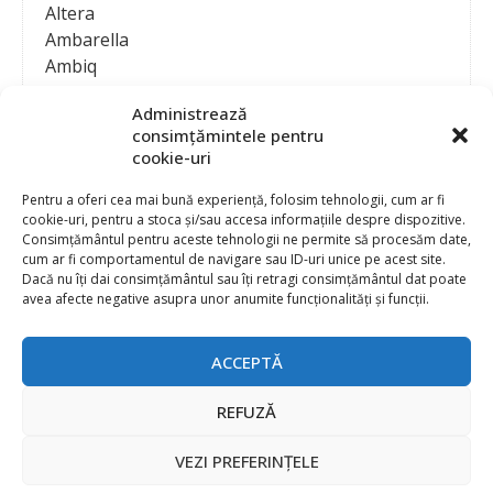
Altera
Ambarella
Ambiq
AMD / Xilinx
Administrează
Amphenol
consimțămintele pentru
Analog Devices
cookie-uri
Anritsu Corporation
Ansys
Pentru a oferi cea mai bună experiență, folosim tehnologii, cum ar fi
cookie-uri, pentru a stoca și/sau accesa informațiile despre dispozitive.
APS
Consimțământul pentru aceste tehnologii ne permite să procesăm date,
Arduino
cum ar fi comportamentul de navigare sau ID-uri unice pe acest site.
Arm
Dacă nu îți dai consimțământul sau îți retragi consimțământul dat poate
avea afecte negative asupra unor anumite funcționalități și funcții.
Asentics
ASM
Astrocast
ACCEPTĂ
ATEN International
Contact
Publicitate
Atmel
REFUZĂ
Abonament la revista “Electronica Azi”
Newsletter
Atop
Politica de prelucrare a datelor (GDPR) si Cookie-uri
VEZI PREFERINȚELE
ATTEND Technology
@
2026 EURO STANDARD PRESS 2000
Axiomet