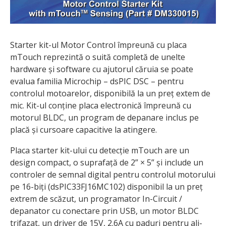
Starter kit-ul Motor Control împreună cu placa
mTouch reprezintă o suită completă de unelte
hardware și software cu ajutorul căruia se poate
evalua familia Microchip – dsPIC DSC – pentru
controlul motoarelor, disponibilă la un preț extem de
mic. Kit-ul conține placa electronică împreună cu
motorul BLDC, un program de depanare inclus pe
placă și cursoare capacitive la atingere.
Placa starter kit-ului cu detecție mTouch are un
design compact, o suprafață de 2” × 5” și include un
controler de semnal digital pentru controlul motorului
pe 16-biți (dsPIC33FJ16MC102) disponibil la un preț
extrem de scăzut, un programator In-Circuit /
depanator cu conectare prin USB, un motor BLDC
trifazat, un driver de 15V, 2.6A cu paduri pentru ali­