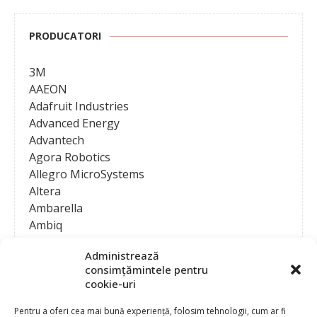
PRODUCATORI
3M
AAEON
Adafruit Industries
Advanced Energy
Advantech
Agora Robotics
Allegro MicroSystems
Altera
Ambarella
Ambiq
AMD / Xilinx
Administrează
Amphenol
consimțămintele pentru
Analog Devices
cookie-uri
Anritsu Corporation
Ansys
Pentru a oferi cea mai bună experiență, folosim tehnologii, cum ar fi