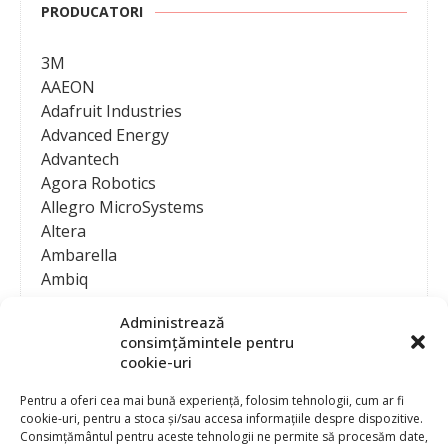
PRODUCATORI
3M
AAEON
Adafruit Industries
Advanced Energy
Advantech
Agora Robotics
Allegro MicroSystems
Altera
Ambarella
Ambiq
AMD / Xilinx
Administrează
Amphenol
consimțămintele pentru
Analog Devices
cookie-uri
Anritsu Corporation
Ansys
Pentru a oferi cea mai bună experiență, folosim tehnologii, cum ar fi
cookie-uri, pentru a stoca și/sau accesa informațiile despre dispozitive.
APS
Consimțământul pentru aceste tehnologii ne permite să procesăm date,
Arduino