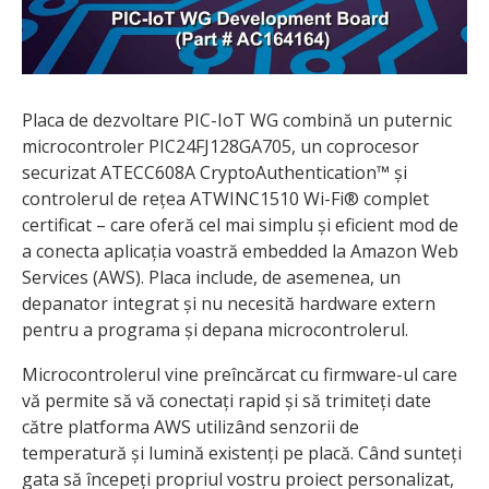
Placa de dezvoltare PIC-IoT WG combină un puternic
microcontroler PIC24FJ128GA705, un coprocesor
securizat ATECC608A CryptoAuthentication™ și
controlerul de rețea ATWINC1510 Wi-Fi® complet
certificat – care oferă cel mai simplu și eficient mod de
a conecta aplicația voastră embedded la Amazon Web
Services (AWS). Placa include, de asemenea, un
depanator integrat și nu necesită hardware extern
pentru a programa și depana microcontrolerul.
Microcontrolerul vine preîncărcat cu firmware-ul care
vă permite să vă conectați rapid și să trimiteți date
către platforma AWS utilizând senzorii de
temperatură și lumină existenți pe placă. Când sunteți
gata să începeți propriul vostru proiect personalizat,