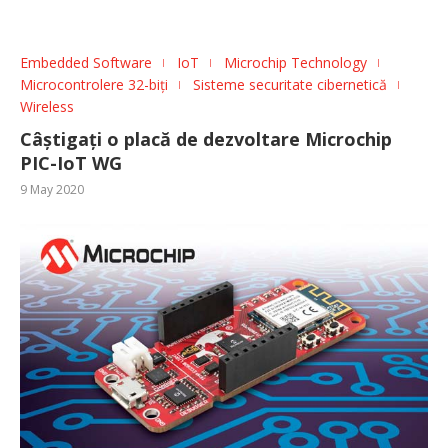
Embedded Software
IoT
Microchip Technology
Microcontrolere 32-biți
Sisteme securitate cibernetică
Wireless
Câștigați o placă de dezvoltare Microchip
PIC-IoT WG
9 May 2020