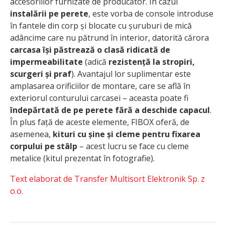
accesoriilor furnizate de producător. În cazul
instalării pe perete
, este vorba de console introduse
în fantele din corp și blocate cu șuruburi de mică
adâncime care nu pătrund în interior, datorită cărora
carcasa își păstrează o clasă ridicată de
impermeabilitate
(adică
rezistență la stropiri,
scurgeri și praf
). Avantajul lor suplimentar este
amplasarea orificiilor de montare, care se află în
exteriorul conturului carcasei – aceasta poate fi
îndepărtată de pe perete fără a deschide capacul
.
În plus față de aceste elemente, FIBOX oferă, de
asemenea,
kituri cu șine și cleme pentru fixarea
corpului pe stâlp
– acest lucru se face cu cleme
metalice (kitul prezentat în fotografie).
Text elaborat de Transfer Multisort Elektronik Sp. z
o.o.