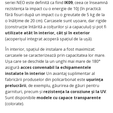
seriei NEO este definită ca fiind
IK09
, ceea ce înseamnă
rezistența la impact cu o energie de 10J (în practică:
fără fisuri după un impact cu o greutate de 5 kg de la
o înălțime de 20 cm). Carcasele sunt ușoare, dar rigide
(construcție întărită a colțurilor și a capacului) și pot fi
utilizate atât în interior, cât și în exterior
(acoperișul integrat acoperă spațiul de la ușă).
În interior, spațiul de instalare a fost maximizat:
carcasele se caracterizează prin capacitatea lor mare.
Ușa care se deschide la un unghi mai mare de 180°
asigură
acces convenabil la echipamentele
instalate în interior
Un avantaj suplimentar al
fabricării produselor din policarbonat este
ușurința
prelucrării
, de exemplu, găurirea de găuri pentru
garnituri, precum și
rezistența la coroziune și la UV
.
Sunt disponibile
modele cu capace transparente
(colorate).