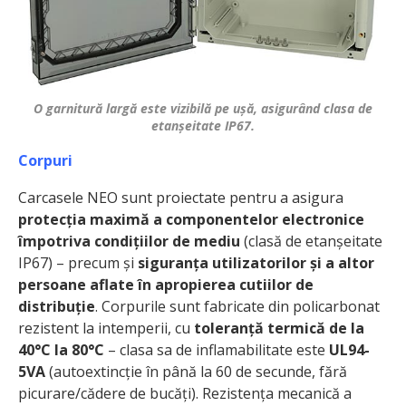
O garnitură largă este vizibilă pe ușă, asigurând clasa de
etanșeitate IP67.
Corpuri
Carcasele NEO sunt proiectate pentru a asigura
protecția maximă a componentelor electronice
împotriva condițiilor de mediu
(clasă de etanșeitate
IP67) – precum și
siguranța utilizatorilor și a altor
persoane aflate în apropierea cutiilor de
distribuție
. Corpurile sunt fabricate din policarbonat
rezistent la intemperii, cu
toleranță termică de la
40°C la 80°C
– clasa sa de inflamabilitate este
UL94-
5VA
(autoextincție în până la 60 de secunde, fără
picurare/cădere de bucăți). Rezistența mecanică a