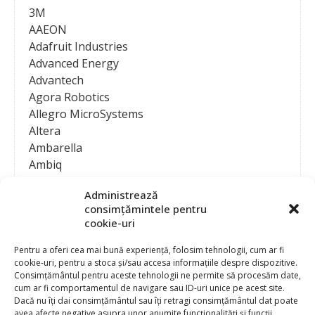
3M
AAEON
Adafruit Industries
Advanced Energy
Advantech
Agora Robotics
Allegro MicroSystems
Altera
Ambarella
Ambiq
AMD / Xilinx
Administrează
Amphenol
consimțămintele pentru
Analog Devices
cookie-uri
Anritsu Corporation
Ansys
Pentru a oferi cea mai bună experiență, folosim tehnologii, cum ar fi
cookie-uri, pentru a stoca și/sau accesa informațiile despre dispozitive.
APS
Consimțământul pentru aceste tehnologii ne permite să procesăm date,
Arduino
cum ar fi comportamentul de navigare sau ID-uri unice pe acest site.
Arm
Dacă nu îți dai consimțământul sau îți retragi consimțământul dat poate
avea afecte negative asupra unor anumite funcționalități și funcții.