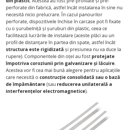
din plastic
. Acestea au fost pre-profilate și pre-
perforate din fabrică, astfel încât instalarea în sine nu
necesită nicio prelucrare. În cazul panourilor
perforate, dispozitivele închise în carcase pot fi fixate
cu o șurubelniță și șuruburi din plastic, ceea ce
facilitează lucrările de instalare (aceste plăci au un
profil de distanțare în partea din spate, astfel încât
structura este rigidizată
și presiunea nu va duce la
rupere). Componentele din oțel au fost
protejate
împotriva coroziunii prin galvanizare și lăcuire
.
Acestea vor fi cea mai bună alegere pentru aplicațiile
care necesită o
construcție consolidată sau o bază
de împământare
(sau
reducerea unilaterală a
interferențelor electromagnetice
).