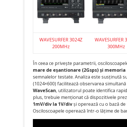
WAVESURFER 3024Z
WAVESURFER 3
200MHz
300MHz
În ceea ce privește parametrii, osciloscoap
mare de eșantionare (2Gsps) și memoria
semnalelor testate. Analiza este susținută 
(1024×600) facilitează observarea simultană 
WaveScan
, utilizatorul poate identifica rap
plus, trebuie menționat că dispozitivele prez
1mV/div la 1V/div
și operează cu o bază de
Osciloscoapele operează într-o lățime de b