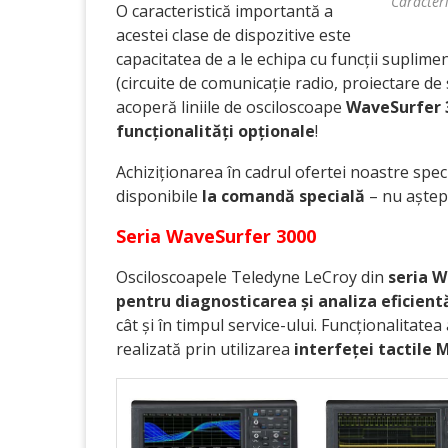
Caracter
O caracteristică importantă a
acestei clase de dispozitive este
capacitatea de a le echipa cu funcții supliment
(circuite de comunicație radio, proiectare de
acoperă liniile de osciloscoape
WaveSurfer 
funcționalități opționale
!
Achiziționarea în cadrul ofertei noastre speci
disponibile
la comandă specială
– nu aștept
Seria WaveSurfer 3000
Osciloscoapele Teledyne LeCroy din
seria 
pentru diagnosticarea și analiza eficientă
cât și în timpul service-ului. Funcționalitat
realizată prin utilizarea
interfeței tactile 