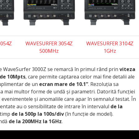
054Z
WAVESURFER 3054Z
WAVESURFER 3104Z
500MHz
1GHz
ele WaveSurfer 3000Z se remarcă în primul rând prin
viteza
 de 10Mpts
, care permite captarea celor mai fine detalii ale
suplimentar de un
ecran mare de 10.1”
. Rezoluția sa
a mai multor forme de undă și parametri. Datorită funcției
id evenimentele și anomaliile care apar în semnalul testat. În
entate au o sensibilitate de intrare în intervalul
de la
 timp
de la 500p la 100s/div
(în funcție de model).
andă
de la 200MHz la 1GHz
.