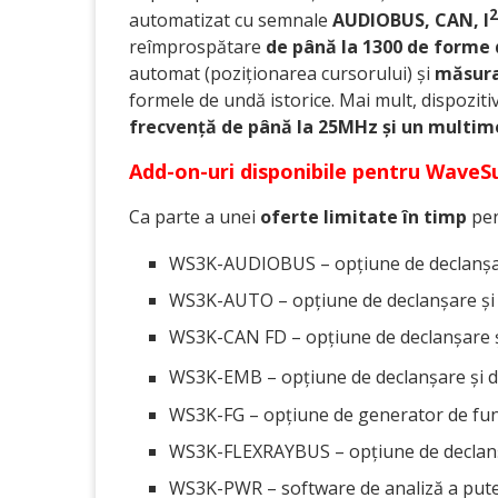
2
automatizat cu semnale
AUDIOBUS, CAN, I
reîmprospătare
de până la 1300 de forme
automat (poziționarea cursorului) și
măsura
formele de undă istorice. Mai mult, dispozit
frecvență de până la 25MHz și un multime
Add-on-uri disponibile pentru WaveS
Ca parte a unei
oferte limitate în timp
pen
WS3K-AUDIOBUS – opțiune de declanșar
WS3K-AUTO – opțiune de declanșare și 
WS3K-CAN FD – opțiune de declanșare 
WS3K-EMB – opțiune de declanșare și d
WS3K-FG – opțiune de generator de func
WS3K-FLEXRAYBUS – opțiune de declanșa
WS3K-PWR – software de analiză a puter