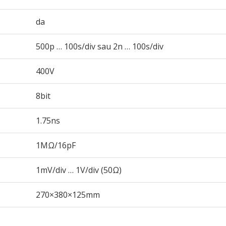
da
500p … 100s/div sau 2n … 100s/div
400V
8bit
1.75ns
1MΩ/16pF
1mV/div … 1V/div (50Ω)
270×380×125mm