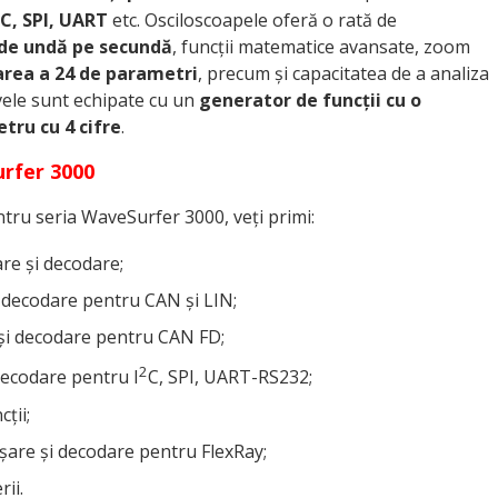
C, SPI, UART
etc. Osciloscoapele oferă o rată de
 de undă pe secundă
, funcții matematice avansate, zoom
rea a 24 de parametri
, precum și capacitatea de a analiza
ivele sunt echipate cu un
generator de funcții cu o
tru cu 4 cifre
.
urfer 3000
tru seria WaveSurfer 3000, veți primi:
e și decodare;
decodare pentru CAN și LIN;
și decodare pentru CAN FD;
2
ecodare pentru I
C, SPI, UART-RS232;
ții;
re și decodare pentru FlexRay;
ii.