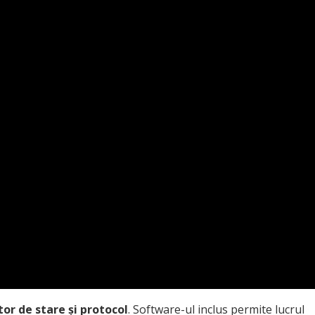
tor de stare și protocol
. Software-ul inclus permite lucrul