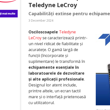
Teledyne LeCroy
Capabilități extinse pentru echipam
3 December 2024
Osciloscoapele
Teledyne
LeCroy
se caracterizează printr-
un nivel ridicat de fiabilitate și
acuratețe. O gamă largă de
funcții (încorporate și
suplimentare) le transformă în
echipamente esențiale în
laboratoarele de dezvoltare
și alte aplicații profesionale
.
Designul lor atent include,
printre altele, un ecran tactil
mare și o interfață prietenoasă
cu utilizatorul.