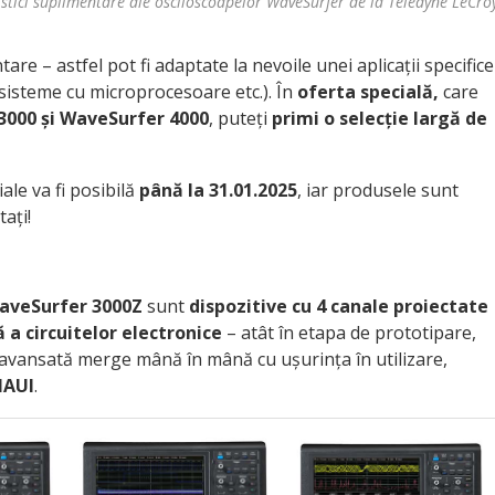
istici suplimentare ale osciloscoapelor WaveSurfer de la Teledyne LeCro
are – astfel pot fi adaptate la nevoile unei aplicații specifice
 sisteme cu microprocesoare etc.). În
oferta specială,
care
3000 și WaveSurfer 4000
, puteți
primi o selecție largă de
ale va fi posibilă
până la 31.01.2025
, iar produsele sunt
ați!
WaveSurfer 3000Z
sunt
dispozitive cu 4 canale proiectate
 a circuitelor electronice
– atât în etapa de prototipare,
ea avansată merge mână în mână cu ușurința în utilizare,
MAUI
.