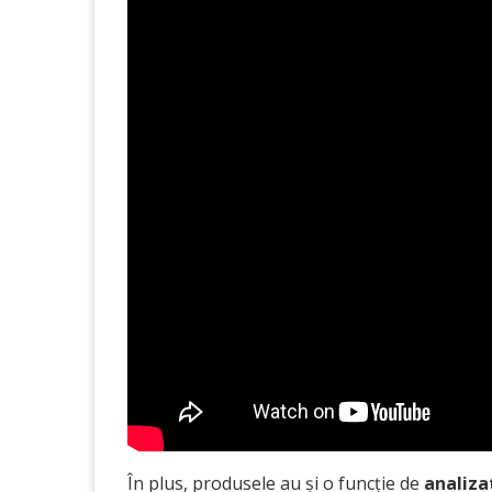
În plus, produsele au și o funcție de
analiza