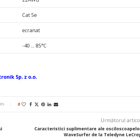
Cat 5e
ecranat
-40 … 85°C
onik Sp. z o.o.
ts
0
Următorul artico
i
Caracteristici suplimentare ale osciloscoapelo
WaveSurfer de la Teledyne LeCro