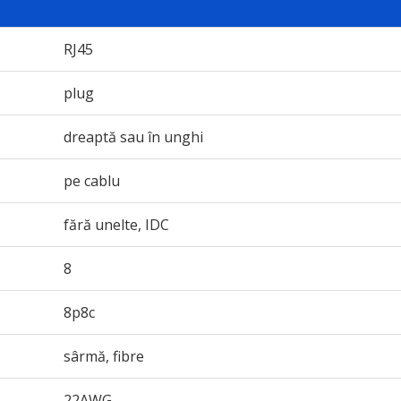
RJ45
plug
dreaptă sau în unghi
pe cablu
fără unelte, IDC
8
8p8c
sârmă, fibre
22AWG