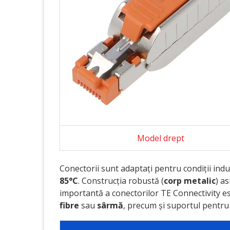
Model drept
Conectorii sunt adaptați pentru condiții indu
85°C
. Construcția robustă (
corp metalic
) as
importantă a conectorilor TE Connectivity este
fibre
sau
sârmă
, precum și suportul pentr