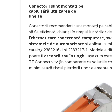
Conectorii sunt montați pe
cablu fără utilizarea de
unelte
Conectorii recomandați sunt montați pe cablu,
să fie eficientă, chiar și în timpul lucrărilor d
Ethernet care conectează computere, swi
sistemele de automatizare
și aplicații si
catalog 2383216-1 și 2383217-1. Modelele difer
poate fi
dreaptă sau în unghi
, așa cum este
TE Connectivity (în comparație cu soluțiile 
minimizează riscul pierderii unor elemente mi