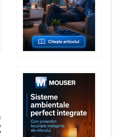
l
r
y