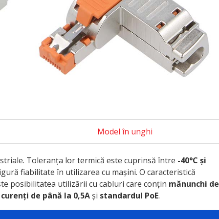
Model în unghi
striale. Toleranța lor termică este cuprinsă între
-40°C și
igură fiabilitate în utilizarea cu mașini. O caracteristică
 posibilitatea utilizării cu cabluri care conțin
mănunchi de
u
curenți de până la 0,5A
și
standardul PoE
.