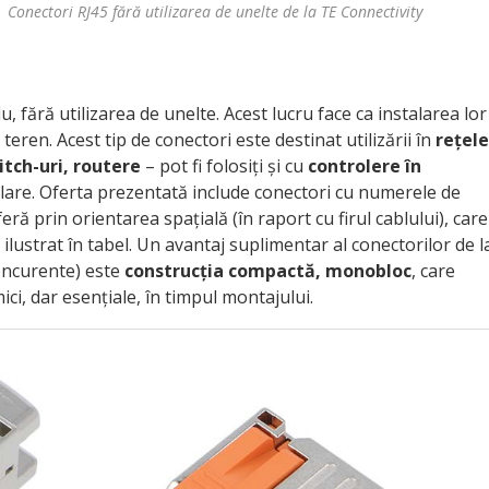
Conectori RJ45 fără utilizarea de unelte de la TE Connectivity
 fără utilizarea de unelte. Acest lucru face ca instalarea lor
e teren. Acest tip de conectori este destinat utilizării în
rețele
tch-uri, routere
– pot fi folosiți și cu
controlere în
milare. Oferta prezentată include conectori cu numerele de
ă prin orientarea spațială (în raport cu firul cablului), care
 ilustrat în tabel. Un avantaj suplimentar al conectorilor de l
concurente) este
construcția compactă, monobloc
, care
ci, dar esențiale, în timpul montajului.